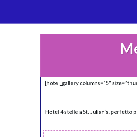
Me
[hotel_gallery columns=”5″ size=”th
Hotel 4 stelle a St. Julian’s, perfett