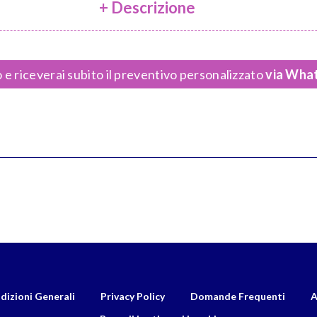
+ Descrizione
 e riceverai subito il preventivo personalizzato
via What
dizioni Generali
Privacy Policy
Domande Frequenti
A