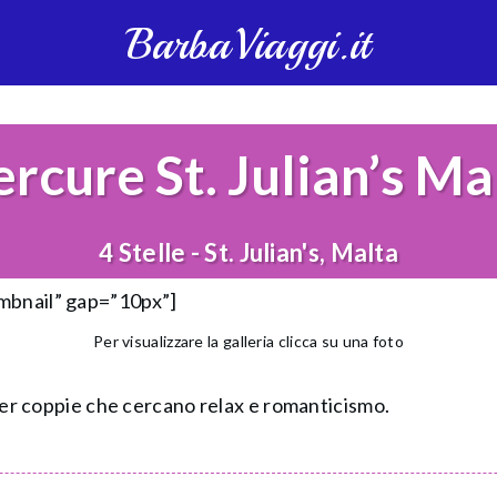
BarbaViaggi.it
rcure St. Julian’s Ma
4 Stelle - St. Julian's, Malta
umbnail” gap=”10px”]
Per visualizzare la galleria clicca su una foto
o per coppie che cercano relax e romanticismo.