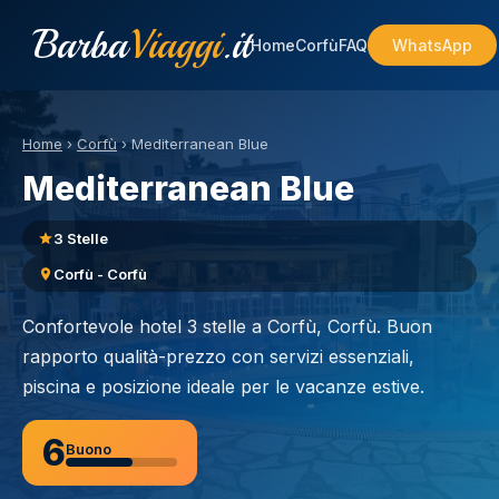
Barba
Viaggi
.it
Home
Corfù
FAQ
WhatsApp
Home
›
Corfù
›
Mediterranean Blue
Mediterranean Blue
3 Stelle
Corfù - Corfù
Confortevole hotel 3 stelle a Corfù, Corfù. Buon
rapporto qualità-prezzo con servizi essenziali,
piscina e posizione ideale per le vacanze estive.
6
Buono