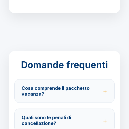
Domande frequenti
Cosa comprende il pacchetto
vacanza?
Il pacchetto include voli andata e ritorno,
trasferimenti, soggiorno con trattamento Pensione
Quali sono le penali di
Completa e assistenza BarbaViaggi.
cancellazione?