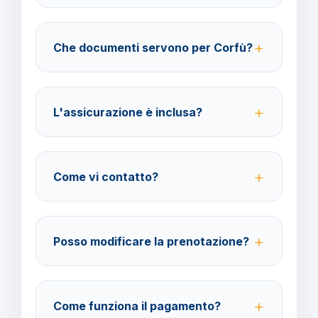
40% fino a 30 giorni prima della partenza; 100% da
29 giorni in poi. Con assicurazione facoltativa è
Che documenti servono per Corfù?
possibile ottenere il rimborso del 100%.
Per i cittadini italiani verificare i documenti necessari
per la destinazione scelta.
L'assicurazione è inclusa?
No, le assicurazioni sono facoltative ma fortemente
consigliate per coprire spese mediche e
Come vi contatto?
cancellazione viaggio.
Su WhatsApp al 378 304 0650, email
amministrazione@barbaviaggi.it, o tramite il sito
Posso modificare la prenotazione?
barbaviaggi.it.
Sì, è possibile modificare fino a 4 giorni lavorativi
prima della partenza con un costo di 70 euro a
Come funziona il pagamento?
modifica.