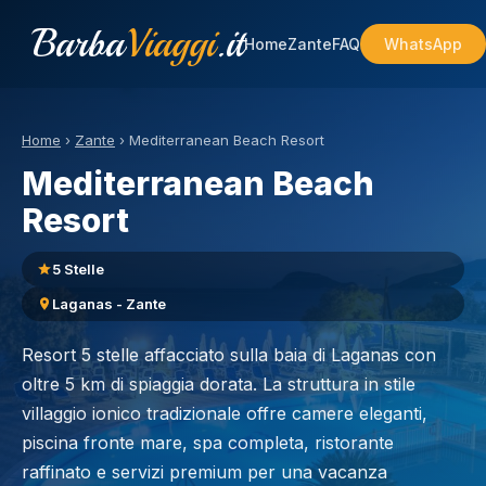
Barba
Viaggi
.it
Home
Zante
FAQ
WhatsApp
Home
›
Zante
›
Mediterranean Beach Resort
Mediterranean Beach
Resort
5 Stelle
Laganas - Zante
Resort 5 stelle affacciato sulla baia di Laganas con
oltre 5 km di spiaggia dorata. La struttura in stile
villaggio ionico tradizionale offre camere eleganti,
piscina fronte mare, spa completa, ristorante
raffinato e servizi premium per una vacanza