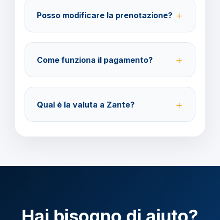
amministrazione@barbaviaggi.it, o tramite il sito
Posso modificare la prenotazione?
barbaviaggi.it.
Sì, è possibile modificare fino a 4 giorni lavorativi
prima della partenza con un costo di 70 euro a
Come funziona il pagamento?
modifica.
Accettiamo carta di credito o bonifico bancario.
Acconto del 40% alla prenotazione, saldo 30 giorni
Qual è la valuta a Zante?
prima della partenza.
Verificare la valuta locale della destinazione.
Hai bisogno di aiuto?