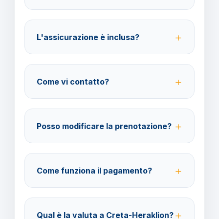
Per i cittadini italiani verificare i documenti necessari
per la destinazione scelta.
L'assicurazione è inclusa?
No, le assicurazioni sono facoltative ma fortemente
consigliate per coprire spese mediche e
Come vi contatto?
cancellazione viaggio.
Su WhatsApp al 378 304 0650, email
amministrazione@barbaviaggi.it, o tramite il sito
Posso modificare la prenotazione?
barbaviaggi.it.
Sì, è possibile modificare fino a 4 giorni lavorativi
prima della partenza con un costo di 70 euro a
Come funziona il pagamento?
modifica.
Accettiamo carta di credito o bonifico bancario.
Acconto del 40% alla prenotazione, saldo 30 giorni
Qual è la valuta a Creta-Heraklion?
prima della partenza.