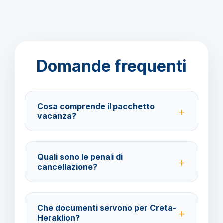
Domande frequenti
Cosa comprende il pacchetto
vacanza?
Il pacchetto include voli andata e ritorno,
trasferimenti, soggiorno con trattamento All Inclusive
Quali sono le penali di
e assistenza BarbaViaggi.
cancellazione?
40% fino a 30 giorni prima della partenza; 100% da
29 giorni in poi. Con assicurazione facoltativa è
Che documenti servono per Creta-
possibile ottenere il rimborso del 100%.
Heraklion?