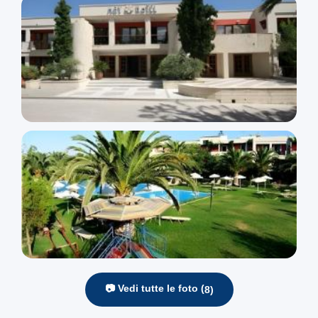
📷 Vedi tutte le foto (
8
)