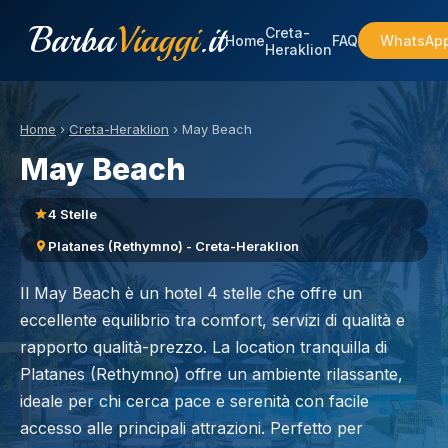
Barba
Viaggi
.it
Creta-
Home
FAQ
WhatsAp
Heraklion
Home
›
Creta-Heraklion
›
May Beach
May Beach
4 Stelle
Platanes (Rethymno) - Creta-Heraklion
Il May Beach è un hotel 4 stelle che offre un
eccellente equilibrio tra comfort, servizi di qualità e
rapporto qualità-prezzo. La location tranquilla di
Platanes (Rethymno) offre un ambiente rilassante,
ideale per chi cerca pace e serenità con facile
accesso alle principali attrazioni. Perfetto per