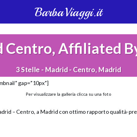
BarbaViaggi.it
 Centro, Affiliated B
3 Stelle - Madrid - Centro, Madrid
umbnail” gap=”10px”]
Per visualizzare la galleria clicca su una foto
rid – Centro, a Madrid con ottimo rapporto qualità-prezzo