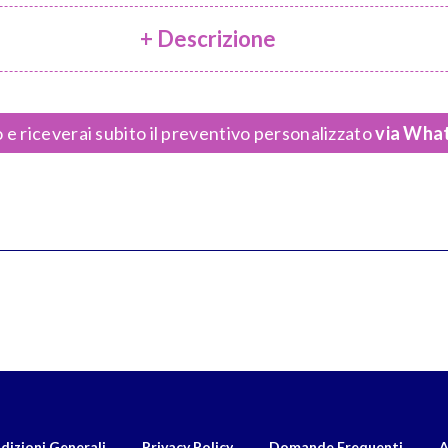
+ Descrizione
 e riceverai subito il preventivo personalizzato
via What
dizioni Generali
Privacy Policy
Domande Frequenti
A