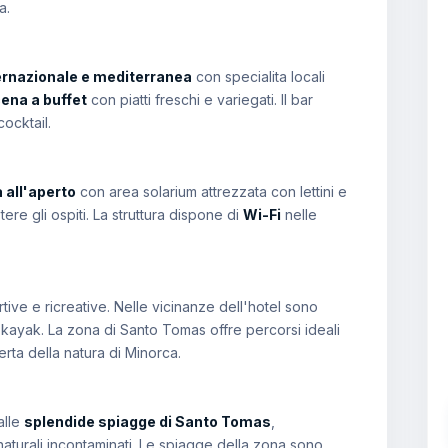
a.
ernazionale e mediterranea
con specialita locali
cena a buffet
con piatti freschi e variegati. Il bar
cocktail.
 all'aperto
con area solarium attrezzata con lettini e
ere gli ospiti. La struttura dispone di
Wi-Fi
nelle
rtive e ricreative. Nelle vicinanze dell'hotel sono
ayak. La zona di Santo Tomas offre percorsi ideali
perta della natura di Minorca.
alle
splendide spiagge di Santo Tomas
,
naturali incontaminati. Le spiagge della zona sono