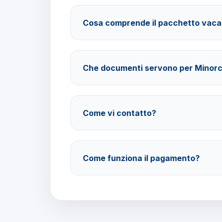
Cosa comprende il pacchetto vac
Il pacchetto include voli andata e ritorno, tras
stelle con mezza pensione e assistenza Barba
Che documenti servono per Minor
Carta d'identità valida per l'espatrio o passapo
serve il visto per cittadini italiani.
Come vi contatto?
Su WhatsApp al 378 304 0650, email amminist
attraverso il nostro sito barbaviaggi.it.
Come funziona il pagamento?
Pagamento con carta di credito o bonifico ba
30 giorni prima della partenza.