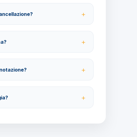
cancellazione?
 partenza; 100% da 29 giorni in poi. Con
rso 100%.
sa?
ative ma fortemente consigliate per coprire
bagaglio.
enotazione?
ima della partenza. Costo della modifica 70 euro
gia?
 dalle principali spiagge di Minorca, facilmente
i pubblici.