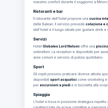
massimo comfort durante il soggiorno a Minorc
Ristoranti e bar
Il ristorante dell'hotel propone una
cucina int
delle Baleari. Il servizio prevede
colazione e 
dell'hotel e il luogo ideale per gustare drink e 
Servizi
Hotel
Globales Lord Nelson
offre una
piscina
ombrelloni. La reception e disponibile per assist
aree comuni e servizio di pulizia quotidiano.
Sport
Gli ospiti possono praticare diverse attivita spo
disponibili
sport acquatici
come snorkeling e k
per
escursioni a piedi
e in bicicletta alla sco
Spiaggia
L'hotel si trova in posizione strategica rispetto 
caratterizzate da acque cristalline e paesaggi 