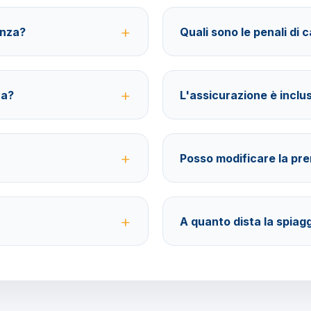
anza?
Quali sono le penali di 
ferimenti, soggiorno in hotel 3
40% fino a 30 giorni prima della
Viaggi.
assicurazione facoltativa rimbo
ca?
L'assicurazione è inclu
rto in corso di validità. Non
No, le assicurazioni sono facolt
spese mediche, annullamento e 
Posso modificare la pr
razione@barbaviaggi.it, o
Sì, fino a 4 giorni lavorativi pr
a pratica.
A quanto dista la spiag
ncario. Acconto del 40%, saldo
L'hotel si trova a breve distanza
raggiungibili a piedi o con i mezz