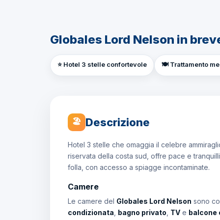
Globales Lord Nelson in brev
⭐ Hotel 3 stelle confortevole
🍽️ Trattamento m
Descrizione
🏖
Hotel 3 stelle che omaggia il celebre ammiraglio
riservata della costa sud, offre pace e tranquil
folla, con accesso a spiagge incontaminate.
Camere
Le camere del
Globales Lord Nelson
sono con
condizionata
,
bagno privato
,
TV
e
balcone 