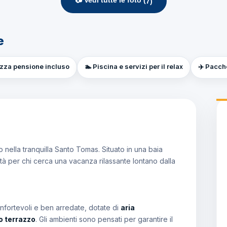
📷 Vedi tutte le foto (
7
)
e
ezza pensione incluso
🏊 Piscina e servizi per il relax
✈️ Pacche
 nella tranquilla Santo Tomas. Situato in una baia
lità per chi cerca una vacanza rilassante lontano dalla
fortevoli e ben arredate, dotate di
aria
o terrazzo
. Gli ambienti sono pensati per garantire il