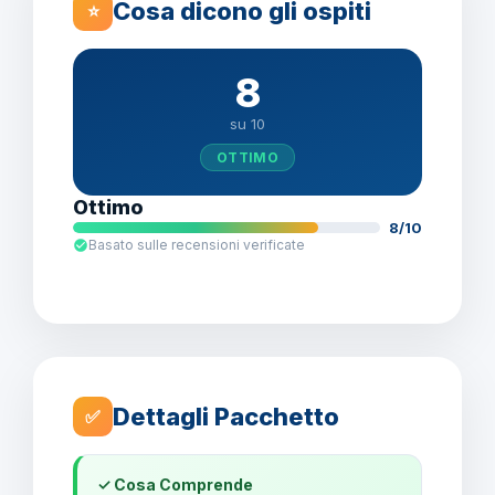
Cosa dicono gli ospiti
⭐
8
su 10
OTTIMO
Ottimo
8/10
Basato sulle recensioni verificate
Dettagli Pacchetto
✅
✓ Cosa Comprende