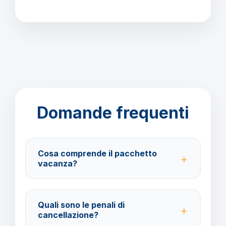
Domande frequenti
Cosa comprende il pacchetto
vacanza?
Il pacchetto include voli andata e ritorno,
trasferimenti, soggiorno con trattamento
Quali sono le penali di
Pernottamento e Prima Colazione e assistenza
cancellazione?
BarbaViaggi.