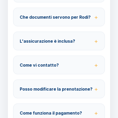
40% fino a 30 giorni prima della partenza; 100% da
29 giorni in poi. Con assicurazione facoltativa è
Che documenti servono per Rodi?
possibile ottenere il rimborso del 100%.
Per i cittadini italiani verificare i documenti necessari
per la destinazione scelta.
L'assicurazione è inclusa?
No, le assicurazioni sono facoltative ma fortemente
consigliate per coprire spese mediche e
Come vi contatto?
cancellazione viaggio.
Su WhatsApp al 378 304 0650, email
amministrazione@barbaviaggi.it, o tramite il sito
Posso modificare la prenotazione?
barbaviaggi.it.
Sì, è possibile modificare fino a 4 giorni lavorativi
prima della partenza con un costo di 70 euro a
Come funziona il pagamento?
modifica.