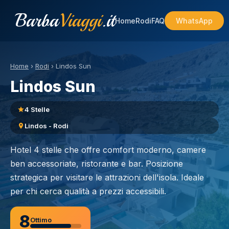
Barba
Viaggi
.it
Home
Rodi
FAQ
WhatsApp
Home
›
Rodi
›
Lindos Sun
Lindos Sun
4 Stelle
Lindos - Rodi
Hotel 4 stelle che offre comfort moderno, camere
ben accessoriate, ristorante e bar. Posizione
strategica per visitare le attrazioni dell'isola. Ideale
per chi cerca qualità a prezzi accessibili.
8
Ottimo