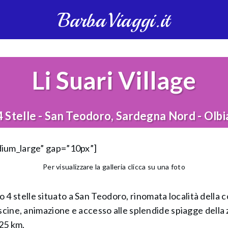
BarbaViaggi.it
Li Suari Village
4 Stelle - San Teodoro, Sardegna Nord - Olbi
dium_large” gap=”10px”]
Per visualizzare la galleria clicca su una foto
tico 4 stelle situato a San Teodoro, rinomata località dell
iscine, animazione e accesso alle splendide spiagge dell
 25 km.