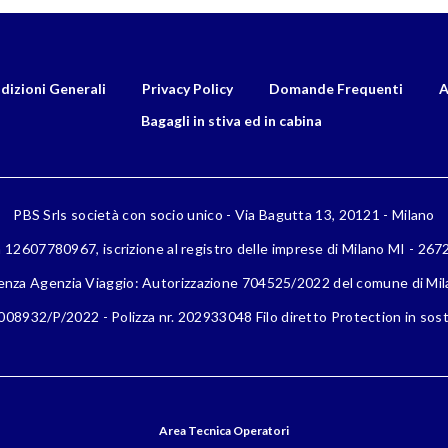
dizioni Generali
Privacy Policy
Domande Frequenti
A
Bagagli in stiva ed in cabina
PBS Srls società con socio unico - Via Bagutta 13, 20121 - Milano
a 12607780967, iscrizione al registro delle imprese di Milano MI - 26
enza Agenzia Viaggio: Autorizzazione 704525/2022 del comune di Mi
08932/P/2022 - Polizza nr. 202933048 Filo diretto Protection in sost
Area Tecnica Operatori