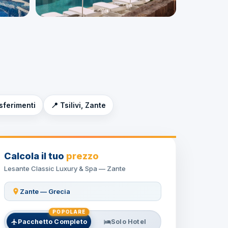
asferimenti
📍 Tsilivi, Zante
Calcola il tuo
prezzo
Lesante Classic Luxury & Spa — Zante
Zante — Grecia
POPOLARE
Pacchetto Completo
Solo Hotel