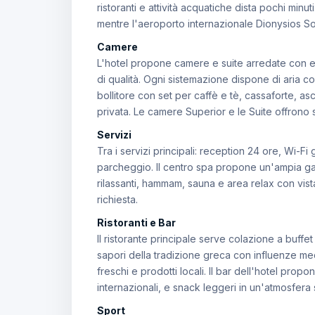
ristoranti e attività acquatiche dista pochi minuti
mentre l'aeroporto internazionale Dionysios So
Camere
L'hotel propone camere e suite arredate con el
di qualità. Ogni sistemazione dispone di aria co
bollitore con set per caffè e tè, cassaforte, a
privata. Le camere Superior e le Suite offrono s
Servizi
Tra i servizi principali: reception 24 ore, Wi-F
parcheggio. Il centro spa propone un'ampia ga
rilassanti, hammam, sauna e area relax con vista
richiesta.
Ristoranti e Bar
Il ristorante principale serve colazione a buf
sapori della tradizione greca con influenze medi
freschi e prodotti locali. Il bar dell'hotel propo
internazionali, e snack leggeri in un'atmosfera s
Sport