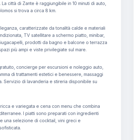
. La città di Zante è raggiungibile in 10 minuti di auto,
lomos si trova a circa 8 km.
eganza, caratterizzate da tonalità calde e materiali
ndizionata, TV satellitare a schermo piatto, minibar,
sciugacapelli, prodotti da bagno e balcone o terrazza
pazi più ampi e viste privilegiate sul mare.
i gratuito, concierge per escursioni e noleggio auto,
mma di trattamenti estetici e benessere, massaggi
. Servizio di lavanderia e stireria disponibile su
fet ricca e variegata e cena con menu che combina
terranee. I piatti sono preparati con ingredienti
ne una selezione di cocktail, vini greci e
ofisticata.