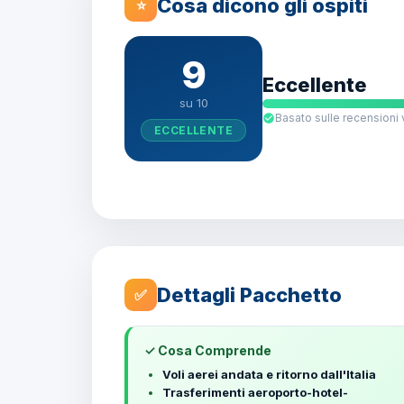
Cosa dicono gli ospiti
⭐
9
Eccellente
su 10
Basato sulle recensioni 
ECCELLENTE
Dettagli Pacchetto
✅
✓ Cosa Comprende
Voli aerei andata e ritorno dall'Italia
Trasferimenti aeroporto-hotel-