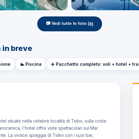
📷 Vedi tutte le foto (
8
)
 in breve
sione
🏊 Piscina
✈️ Pacchetto completo: voli + hotel + tr
el situato nella celebre località di Tsilivi, sulla costa
noramica, l'hotel offre viste spettacolari sul Mar
e. La vivace spiaggia di Tsilivi con i suoi bar,