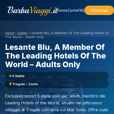
Barba
Viaggi
.it
Home
Zante
FAQ
WhatsApp
Home
›
Zante
›
Lesante Blu, A Member Of The Leading Hotels Of
The World – Adults Only
Lesante Blu, A Member Of
The Leading Hotels Of The
World – Adults Only
5 Stelle
Tragaki - Zante
Esclusivo resort 5 stelle solo per adulti, membro dei
Leading Hotels of the World, situato nel pittoresco
villaggio di Tragaki con vista sul Mar Ionio. Offre suite