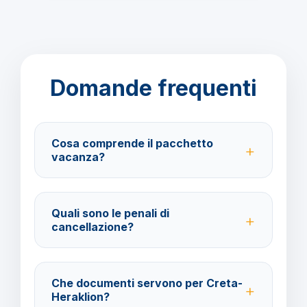
Domande frequenti
Cosa comprende il pacchetto
vacanza?
Il pacchetto include voli andata e ritorno,
trasferimenti, soggiorno con trattamento All Inclusive
Quali sono le penali di
e assistenza BarbaViaggi.
cancellazione?
40% fino a 30 giorni prima della partenza; 100% da
29 giorni in poi. Con assicurazione facoltativa è
Che documenti servono per Creta-
possibile ottenere il rimborso del 100%.
Heraklion?