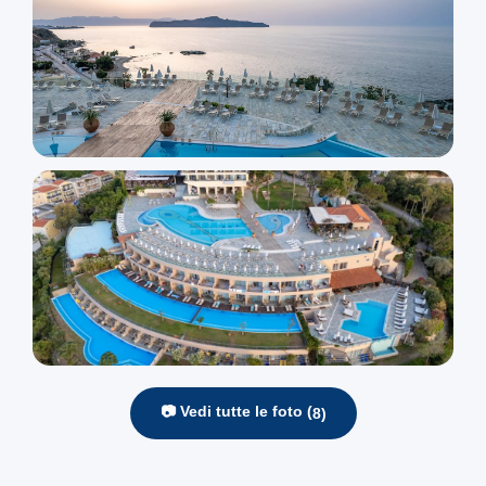
📷 Vedi tutte le foto (
8
)