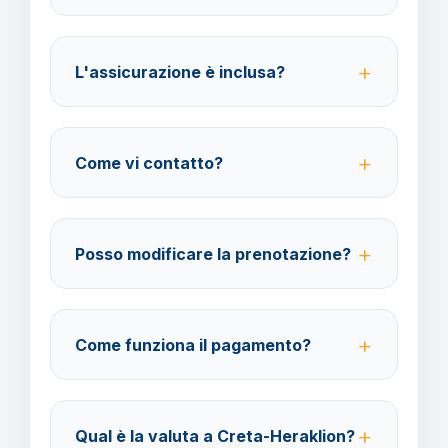
Per i cittadini italiani verificare i documenti necessari
per la destinazione scelta.
L'assicurazione è inclusa?
No, le assicurazioni sono facoltative ma fortemente
consigliate per coprire spese mediche e
Come vi contatto?
cancellazione viaggio.
Su WhatsApp al 378 304 0650, email
amministrazione@barbaviaggi.it, o tramite il sito
Posso modificare la prenotazione?
barbaviaggi.it.
Sì, è possibile modificare fino a 4 giorni lavorativi
prima della partenza con un costo di 70 euro a
Come funziona il pagamento?
modifica.
Accettiamo carta di credito o bonifico bancario.
Acconto del 40% alla prenotazione, saldo 30 giorni
Qual è la valuta a Creta-Heraklion?
prima della partenza.