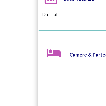
Dal
al
Camere & Partec