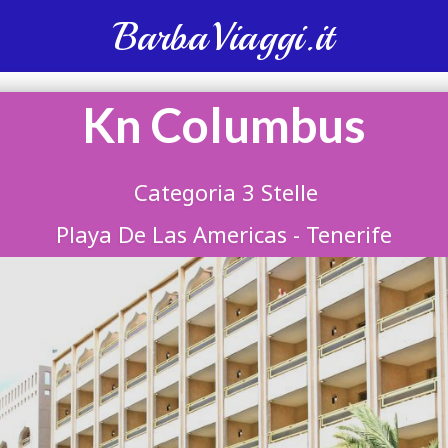
BarbaViaggi.it
Kn Columbus
Categoria 3 Stelle
Playa De Las Americas - Tenerife