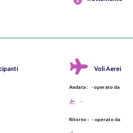
ipanti
Voli Aerei
Andata :
- operato da
-
Ritorno :
- operato da