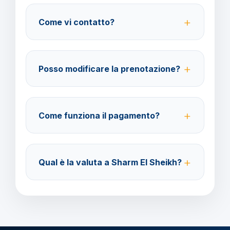
consigliate per coprire spese mediche e
Come vi contatto?
cancellazione viaggio.
Su WhatsApp al 378 304 0650, email
amministrazione@barbaviaggi.it, o tramite il sito
Posso modificare la prenotazione?
barbaviaggi.it.
Sì, è possibile modificare fino a 4 giorni lavorativi
prima della partenza con un costo di 70 euro a
Come funziona il pagamento?
modifica.
Accettiamo carta di credito o bonifico bancario.
Acconto del 40% alla prenotazione, saldo 30 giorni
Qual è la valuta a Sharm El Sheikh?
prima della partenza.
Verificare la valuta locale della destinazione.