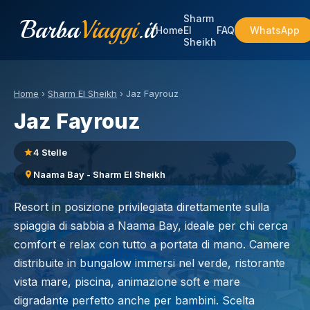
Sharm
Barba
Viaggi
.it
Home
El
FAQ
WhatsApp
Sheikh
Home
›
Sharm El Sheikh
›
Jaz Fayrouz
Jaz Fayrouz
4 Stelle
Naama Bay - Sharm El Sheikh
Resort in posizione privilegiata direttamente sulla
spiaggia di sabbia a Naama Bay, ideale per chi cerca
comfort e relax con tutto a portata di mano. Camere
distribuite in bungalow immersi nel verde, ristorante
vista mare, piscina, animazione soft e mare
digradante perfetto anche per bambini. Scelta