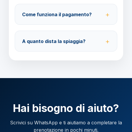
Sì, fino a 4 giorni lavorativi prima della partenza.
Costo della modifica 70 euro a pratica.
Come funziona il pagamento?
Pagamento con carta di credito o bonifico bancario.
Acconto del 40%, saldo 30 giorni prima della
A quanto dista la spiaggia?
partenza.
L'hotel si trova a breve distanza dalle principali
spiagge di Ibiza, facilmente raggiungibili a piedi o
con i mezzi pubblici.
Hai bisogno di aiuto?
Scrivici su WhatsApp e ti aiutiamo a completare la
prenotazione in pochi minuti.