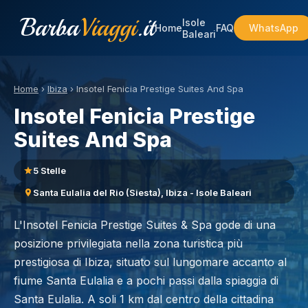
Barba
Viaggi
.it
Isole
Home
FAQ
WhatsApp
Baleari
Home
›
Ibiza
›
Insotel Fenicia Prestige Suites And Spa
Insotel Fenicia Prestige
Suites And Spa
5 Stelle
Santa Eulalia del Rio (Siesta), Ibiza - Isole Baleari
L'Insotel Fenicia Prestige Suites & Spa gode di una
posizione privilegiata nella zona turistica più
prestigiosa di Ibiza, situato sul lungomare accanto al
fiume Santa Eulalia e a pochi passi dalla spiaggia di
Santa Eulalia. A soli 1 km dal centro della cittadina