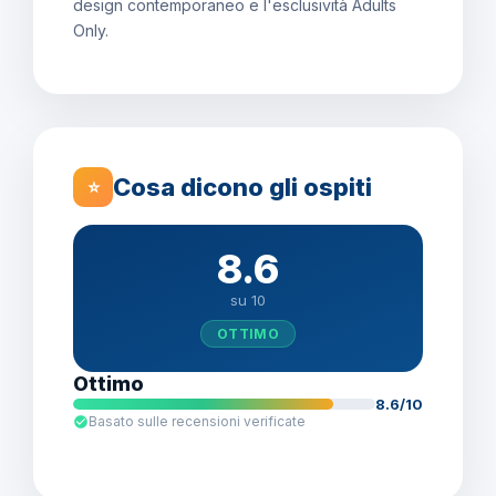
design contemporaneo e l'esclusività Adults
Only.
Cosa dicono gli ospiti
⭐
8.6
su 10
OTTIMO
Ottimo
8.6/10
Basato sulle recensioni verificate