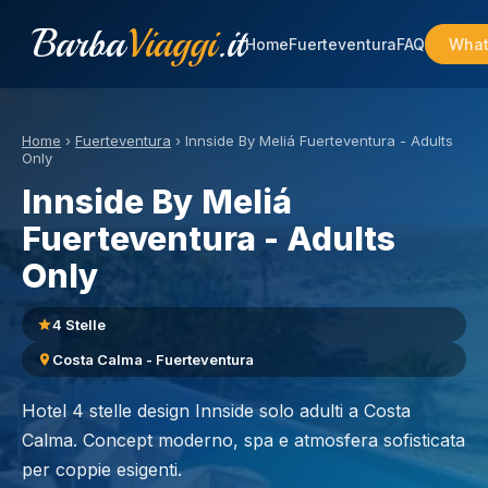
Barba
Viaggi
.it
Home
Fuerteventura
FAQ
What
Home
›
Fuerteventura
›
Innside By Meliá Fuerteventura - Adults
Only
Innside By Meliá
Fuerteventura - Adults
Only
4 Stelle
Costa Calma - Fuerteventura
Hotel 4 stelle design Innside solo adulti a Costa
Calma. Concept moderno, spa e atmosfera sofisticata
per coppie esigenti.