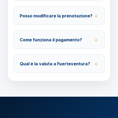
Su WhatsApp al 378 304 0650, email
amministrazione@barbaviaggi.it, o tramite il sito
Posso modificare la prenotazione?
barbaviaggi.it.
Sì, è possibile modificare fino a 4 giorni lavorativi
prima della partenza con un costo di 70 euro a
Come funziona il pagamento?
modifica.
Accettiamo carta di credito o bonifico bancario.
Acconto del 40% alla prenotazione, saldo 30 giorni
Qual è la valuta a Fuerteventura?
prima della partenza.
Verificare la valuta locale della destinazione.