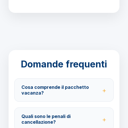
Domande frequenti
Cosa comprende il pacchetto
vacanza?
Il pacchetto include voli andata e ritorno,
trasferimenti, soggiorno con trattamento Mezza
Quali sono le penali di
Pensione e assistenza BarbaViaggi.
cancellazione?