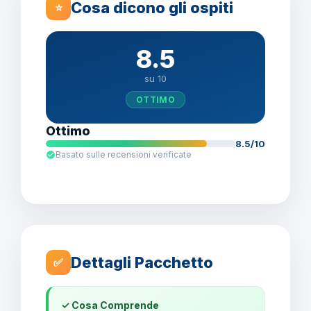
Cosa dicono gli ospiti
⭐
8.5
su 10
OTTIMO
Ottimo
8.5/10
Basato sulle recensioni verificate
Dettagli Pacchetto
✅
✓ Cosa Comprende