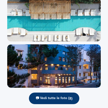
📷 Vedi tutte le foto (
8
)