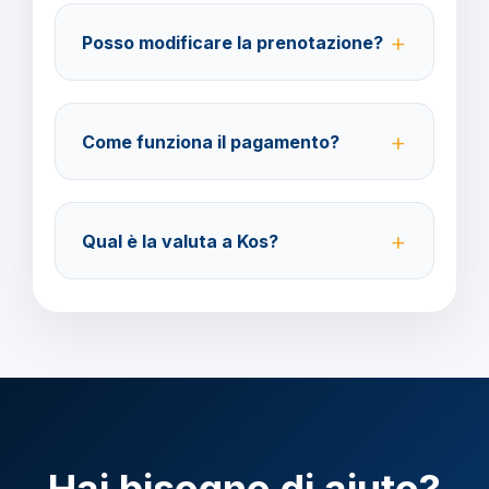
amministrazione@barbaviaggi.it, o tramite il sito
Posso modificare la prenotazione?
barbaviaggi.it.
Sì, è possibile modificare fino a 4 giorni lavorativi
prima della partenza con un costo di 70 euro a
Come funziona il pagamento?
modifica.
Accettiamo carta di credito o bonifico bancario.
Acconto del 40% alla prenotazione, saldo 30 giorni
Qual è la valuta a Kos?
prima della partenza.
Verificare la valuta locale della destinazione.