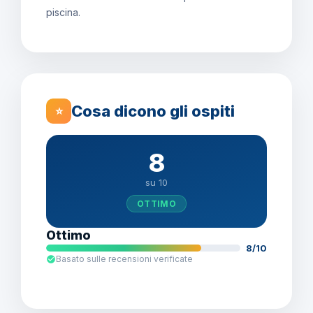
piscina.
Cosa dicono gli ospiti
⭐
8
su 10
OTTIMO
Ottimo
8/10
Basato sulle recensioni verificate