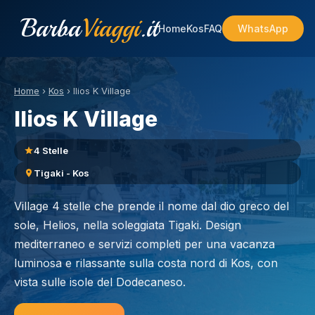
Barba
Viaggi
.it
Home
Kos
FAQ
WhatsApp
Home
›
Kos
›
Ilios K Village
Ilios K Village
4 Stelle
Tigaki - Kos
Village 4 stelle che prende il nome dal dio greco del
sole, Helios, nella soleggiata Tigaki. Design
mediterraneo e servizi completi per una vacanza
luminosa e rilassante sulla costa nord di Kos, con
vista sulle isole del Dodecaneso.