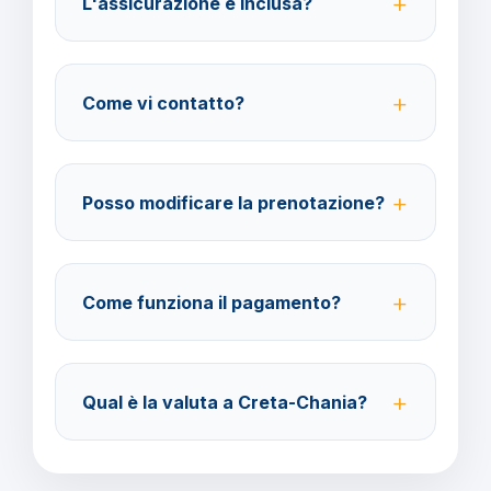
L'assicurazione è inclusa?
No, le assicurazioni sono facoltative ma fortemente
consigliate per coprire spese mediche e
Come vi contatto?
cancellazione viaggio.
Su WhatsApp al 378 304 0650, email
amministrazione@barbaviaggi.it, o tramite il sito
Posso modificare la prenotazione?
barbaviaggi.it.
Sì, è possibile modificare fino a 4 giorni lavorativi
prima della partenza con un costo di 70 euro a
Come funziona il pagamento?
modifica.
Accettiamo carta di credito o bonifico bancario.
Acconto del 40% alla prenotazione, saldo 30 giorni
Qual è la valuta a Creta-Chania?
prima della partenza.
Verificare la valuta locale della destinazione.