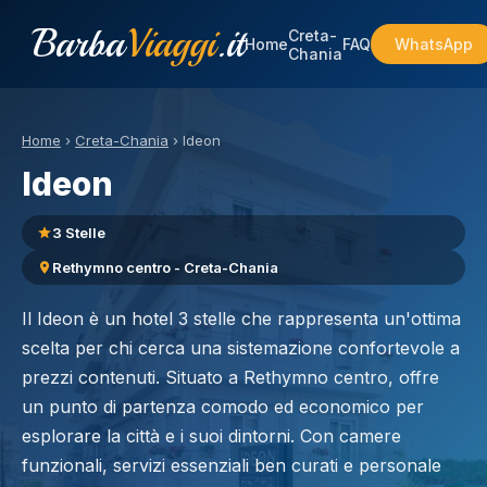
Barba
Viaggi
.it
Creta-
Home
FAQ
WhatsApp
Chania
Home
›
Creta-Chania
›
Ideon
Ideon
3 Stelle
Rethymno centro - Creta-Chania
Il Ideon è un hotel 3 stelle che rappresenta un'ottima
scelta per chi cerca una sistemazione confortevole a
prezzi contenuti. Situato a Rethymno centro, offre
un punto di partenza comodo ed economico per
esplorare la città e i suoi dintorni. Con camere
funzionali, servizi essenziali ben curati e personale