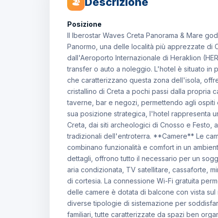
Descrizione
🏖
Posizione
Il Iberostar Waves Creta Panorama & Mare gode 
Panormo, una delle località più apprezzate di Cr
dall'Aeroporto Internazionale di Heraklion (HE
transfer o auto a noleggio. L'hotel è situato in
che caratterizzano questa zona dell'isola, offr
cristallino di Creta a pochi passi dalla propria c
taverne, bar e negozi, permettendo agli ospiti d
sua posizione strategica, l'hotel rappresenta un
Creta, dai siti archeologici di Cnosso e Festo, al
tradizionali dell'entroterra. **Camere** Le c
combinano funzionalità e comfort in un ambient
dettagli, offrono tutto il necessario per un so
aria condizionata, TV satellitare, cassaforte, m
di cortesia. La connessione Wi-Fi gratuita per
delle camere è dotata di balcone con vista sul m
diverse tipologie di sistemazione per soddisf
familiari, tutte caratterizzate da spazi ben orga