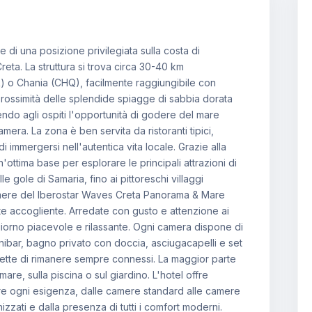
di una posizione privilegiata sulla costa di
eta. La struttura si trova circa 30-40 km
R) o Chania (CHQ), facilmente raggiungibile con
 prossimità delle splendide spiagge di sabbia dorata
endo agli ospiti l'opportunità di godere del mare
amera. La zona è ben servita da ristoranti tipici,
i immergersi nell'autentica vita locale. Grazie alla
'ottima base per esplorare le principali attrazioni di
le gole di Samaria, fino ai pittoreschi villaggi
amere del Iberostar Waves Creta Panorama & Mare
e accogliente. Arredate con gusto e attenzione ai
ggiorno piacevole e rilassante. Ogni camera dispone di
inibar, bagno privato con doccia, asciugacapelli e set
mette di rimanere sempre connessi. La maggior parte
are, sulla piscina o sul giardino. L'hotel offre
are ogni esigenza, dalle camere standard alle camere
nizzati e dalla presenza di tutti i comfort moderni.