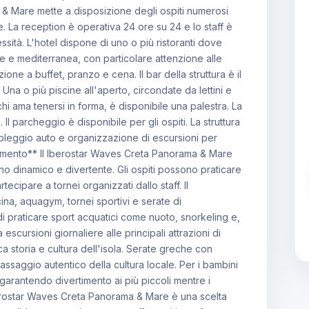
 & Mare mette a disposizione degli ospiti numerosi
. La reception è operativa 24 ore su 24 e lo staff è
ssità. L'hotel dispone di uno o più ristoranti dove
le e mediterranea, con particolare attenzione alle
zione a buffet, pranzo e cena. Il bar della struttura è il
 Una o più piscine all'aperto, circondate da lettini e
chi ama tenersi in forma, è disponibile una palestra. La
Il parcheggio è disponibile per gli ospiti. La struttura
 noleggio auto e organizzazione di escursioni per
rtimento** Il Iberostar Waves Creta Panorama & Mare
no dinamico e divertente. Gli ospiti possono praticare
ecipare a tornei organizzati dallo staff. Il
na, aquagym, tornei sportivi e serate di
di praticare sport acquatici come nuoto, snorkeling e,
 escursioni giornaliere alle principali attrazioni di
ca storia e cultura dell'isola. Serate greche con
assaggio autentico della cultura locale. Per i bambini
, garantendo divertimento ai più piccoli mentre i
Iberostar Waves Creta Panorama & Mare è una scelta