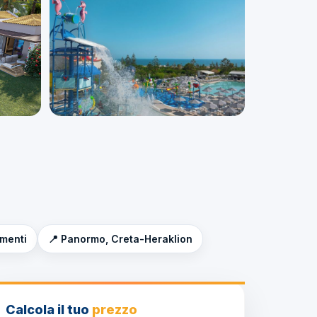
imenti
📍 Panormo, Creta-Heraklion
Calcola il tuo
prezzo