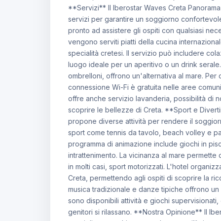
**Servizi** Il Iberostar Waves Creta Panorama
servizi per garantire un soggiorno confortevole
pronto ad assistere gli ospiti con qualsiasi nece
vengono serviti piatti della cucina internaziona
specialità cretesi. Il servizio può includere cola
luogo ideale per un aperitivo o un drink serale.
ombrelloni, offrono un'alternativa al mare. Per 
connessione Wi-Fi è gratuita nelle aree comuni. 
offre anche servizio lavanderia, possibilità di
scoprire le bellezze di Creta. **Sport e Dive
propone diverse attività per rendere il soggior
sport come tennis da tavolo, beach volley e part
programma di animazione include giochi in pisci
intrattenimento. La vicinanza al mare permette 
in molti casi, sport motorizzati. L'hotel organizza
Creta, permettendo agli ospiti di scoprire la ric
musica tradizionale e danze tipiche offrono un 
sono disponibili attività e giochi supervisionati
genitori si rilassano. **Nostra Opinione** Il 