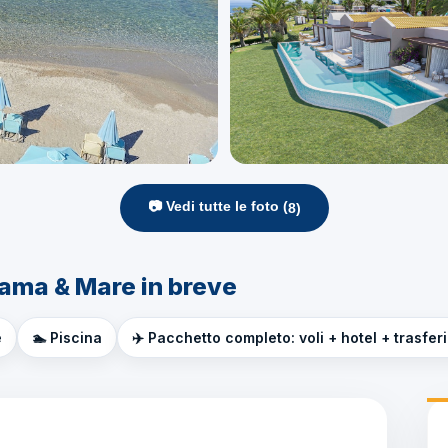
📷 Vedi tutte le foto (
8
)
ama & Mare in breve
e
🏊 Piscina
✈️ Pacchetto completo: voli + hotel + trasfer