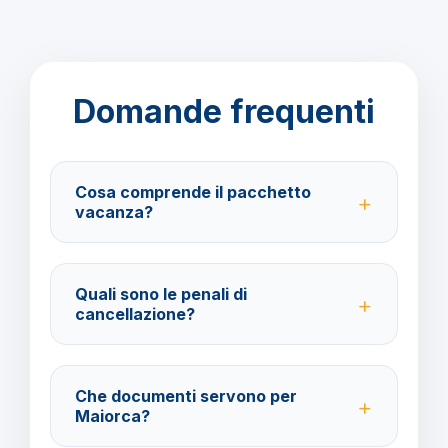
Domande frequenti
Cosa comprende il pacchetto
vacanza?
Il pacchetto include voli andata e ritorno,
trasferimenti, soggiorno con trattamento All Inclusive
Quali sono le penali di
e assistenza BarbaViaggi.
cancellazione?
40% fino a 30 giorni prima della partenza; 100% da
29 giorni in poi. Con assicurazione facoltativa è
Che documenti servono per
possibile ottenere il rimborso del 100%.
Maiorca?