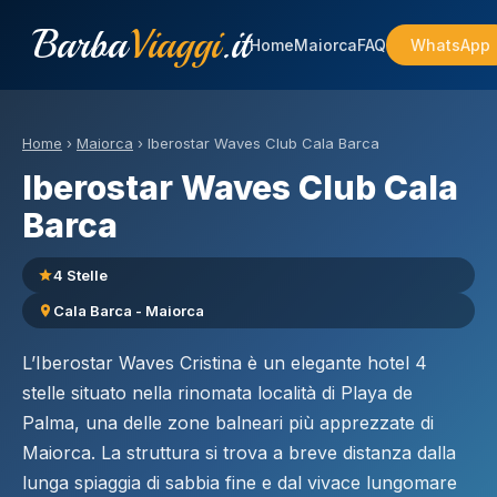
Barba
Viaggi
.it
Home
Maiorca
FAQ
WhatsApp
Home
›
Maiorca
›
Iberostar Waves Club Cala Barca
Iberostar Waves Club Cala
Barca
4 Stelle
Cala Barca - Maiorca
L’Iberostar Waves Cristina è un elegante hotel 4
stelle situato nella rinomata località di Playa de
Palma, una delle zone balneari più apprezzate di
Maiorca. La struttura si trova a breve distanza dalla
lunga spiaggia di sabbia fine e dal vivace lungomare