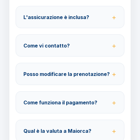
Per i cittadini italiani e sufficiente la carta d'identita
valida per l'espatrio o il passaporto. La Spagna fa
L'assicurazione è inclusa?
parte dell'area Schengen.
No, le assicurazioni sono facoltative ma fortemente
consigliate per coprire spese mediche e
Come vi contatto?
cancellazione viaggio.
Su WhatsApp al 378 304 0650, email
amministrazione@barbaviaggi.it
, o tramite il sito
Posso modificare la prenotazione?
barbaviaggi.it.
Sì, è possibile modificare fino a 4 giorni lavorativi
prima della partenza con un costo di 70 euro a
Come funziona il pagamento?
modifica.
Accettiamo carta di credito o bonifico bancario.
Acconto del 40% alla prenotazione, saldo 30 giorni
Qual è la valuta a Maiorca?
prima della partenza.