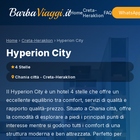
Barba
Viaggi
.it
Creta-
Home
FAQ
WhatsAp
Heraklion
Home
›
Creta-Heraklion
›
Hyperion City
Hyperion City
4 Stelle
Chania città - Creta-Heraklion
Il Hyperion City è un hotel 4 stelle che offre un
eccellente equilibrio tra comfort, servizi di qualità e
rapporto qualità-prezzo. Situato a Chania città, offre
la comodità di esplorare a piedi i principali punti di
interesse mentre si godono tutti i comfort di una
struttura moderna e ben attrezzata. Perfetto per