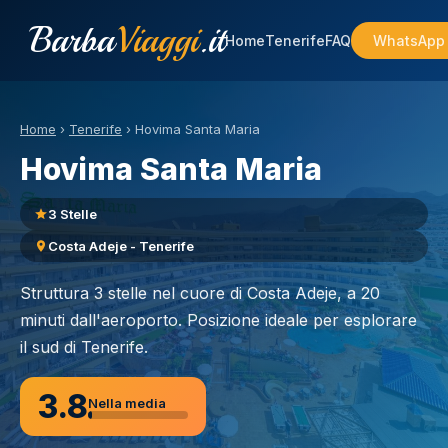
Barba
Viaggi
.it
Home
Tenerife
FAQ
WhatsApp
Home
›
Tenerife
›
Hovima Santa Maria
Hovima Santa Maria
3 Stelle
Costa Adeje - Tenerife
Struttura 3 stelle nel cuore di Costa Adeje, a 20
minuti dall'aeroporto. Posizione ideale per esplorare
il sud di Tenerife.
3.8
Nella media