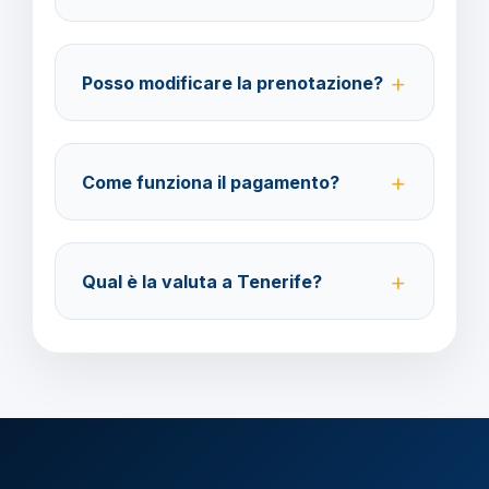
Su WhatsApp al 378 304 0650, email
amministrazione@barbaviaggi.it, o tramite il sito
Posso modificare la prenotazione?
barbaviaggi.it.
Sì, è possibile modificare fino a 4 giorni lavorativi
prima della partenza con un costo di 70 euro a
Come funziona il pagamento?
modifica.
Accettiamo carta di credito o bonifico bancario.
Acconto del 40% alla prenotazione, saldo 30 giorni
Qual è la valuta a Tenerife?
prima della partenza.
Verificare la valuta locale della destinazione.