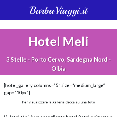
BarbaViaggi.it
Hotel Meli
3 Stelle - Porto Cervo, Sardegna Nord -
Olbia
[hotel_gallery columns=”5″ size=”medium_large”
gap=”10px”]
Per visualizzare la galleria clicca su una foto