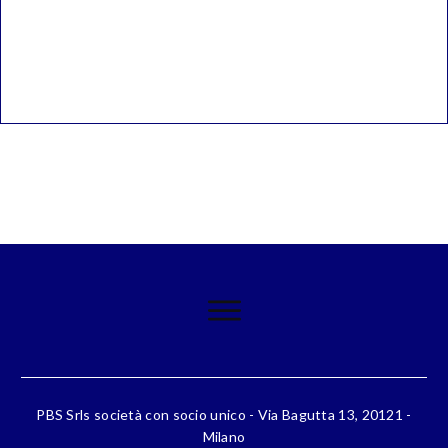
PBS Srls società con socio unico - Via Bagutta 13, 20121 -
Milano