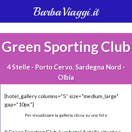
BarbaViaggi.it
Green Sporting Club
4 Stelle - Porto Cervo, Sardegna Nord -
Olbia
[hotel_gallery columns=”5″ size=”medium_large”
gap=”10px”]
Per visualizzare la galleria clicca su una foto