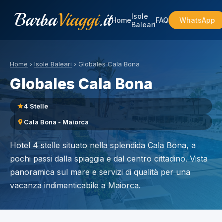
Barba
Viaggi
.it
Isole
Home
FAQ
WhatsApp
Baleari
Home
›
Isole Baleari
›
Globales Cala Bona
Globales Cala Bona
4 Stelle
Cala Bona - Maiorca
Hotel 4 stelle situato nella splendida Cala Bona, a
pochi passi dalla spiaggia e dal centro cittadino. Vista
panoramica sul mare e servizi di qualità per una
vacanza indimenticabile a Maiorca.