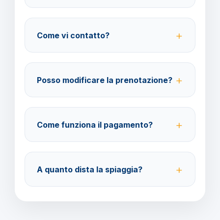
No, le assicurazioni sono facoltative. Offriamo
assicurazione medico-bagaglio e annullamento
Come vi contatto?
viaggio a tariffe convenienti.
Puoi contattarci su WhatsApp al 378 304 0650, via
email all'indirizzo amministrazione@barbaviaggi.it,
Posso modificare la prenotazione?
oppure tramite il sito barbaviaggi.it.
Sì, è possibile modificare la prenotazione fino a 4
giorni lavorativi prima della partenza con un costo di
Come funziona il pagamento?
70 euro per ogni modifica.
Il pagamento può essere effettuato con carta di
credito o bonifico bancario. È richiesto un acconto
A quanto dista la spiaggia?
del 40% e il saldo 30 giorni prima della partenza.
La bellissima spiaggia di Cala Bona si trova a pochi
passi dall'hotel, facilmente raggiungibile a piedi in
meno di 5 minuti dalla struttura.