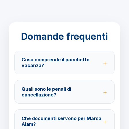
Domande frequenti
Cosa comprende il pacchetto
vacanza?
Il pacchetto include voli andata e ritorno,
trasferimenti, soggiorno con trattamento All Inclusive
Quali sono le penali di
e assistenza BarbaViaggi.
cancellazione?
40% fino a 30 giorni prima della partenza; 100% da
29 giorni in poi. Con assicurazione facoltativa è
Che documenti servono per Marsa
possibile ottenere il rimborso del 100%.
Alam?