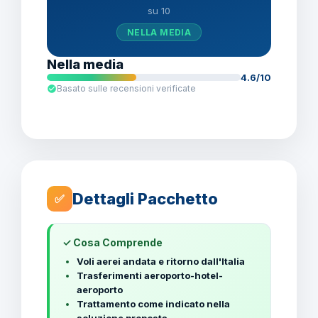
su 10
NELLA MEDIA
Nella media
4.6/10
Basato sulle recensioni verificate
Dettagli Pacchetto
✅
✓ Cosa Comprende
Voli aerei andata e ritorno dall'Italia
Trasferimenti aeroporto-hotel-
aeroporto
Trattamento come indicato nella