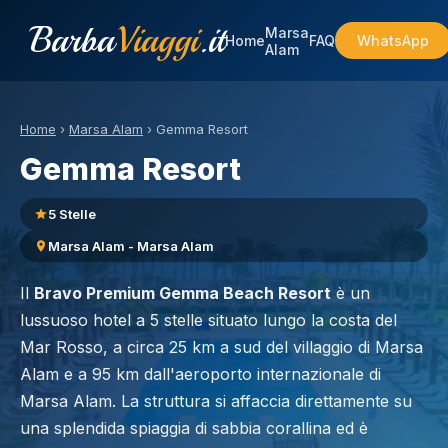
Barba
Viaggi
.it
Marsa
Home
FAQ
WhatsApp
Alam
Home
›
Marsa Alam
›
Gemma Resort
Gemma Resort
5 Stelle
Marsa Alam - Marsa Alam
Il
Bravo Premium Gemma Beach Resort
è un
lussuoso hotel a 5 stelle situato lungo la costa del
Mar Rosso, a circa 25 km a sud del villaggio di Marsa
Alam e a 95 km dall'aeroporto internazionale di
Marsa Alam. La struttura si affaccia direttamente su
una splendida spiaggia di sabbia corallina ed è