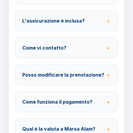
Per i cittadini italiani verificare i documenti necessari
per la destinazione scelta.
L'assicurazione è inclusa?
No, le assicurazioni sono facoltative ma fortemente
consigliate per coprire spese mediche e
Come vi contatto?
cancellazione viaggio.
Su WhatsApp al 378 304 0650, email
amministrazione@barbaviaggi.it, o tramite il sito
Posso modificare la prenotazione?
barbaviaggi.it.
Sì, è possibile modificare fino a 4 giorni lavorativi
prima della partenza con un costo di 70 euro a
Come funziona il pagamento?
modifica.
Accettiamo carta di credito o bonifico bancario.
Acconto del 40% alla prenotazione, saldo 30 giorni
Qual è la valuta a Marsa Alam?
prima della partenza.