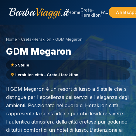
Barba
Viaggi
.it
Creta-
Home
FAQ
WhatsAp
Heraklion
Home
›
Creta-Heraklion
›
GDM Megaron
GDM Megaron
5 Stelle
Heraklion città - Creta-Heraklion
Il GDM Megaron è un resort di lusso a 5 stelle che si
distingue per l'eccellenza dei servizi e l'eleganza degli
ambienti. Posizionato nel cuore di Heraklion città,
rappresenta la scelta ideale per chi desidera vivere
l'autentica atmosfera della città cretese pur godendo
di tutti i comfort di un hotel di lusso. L'attenzione ai