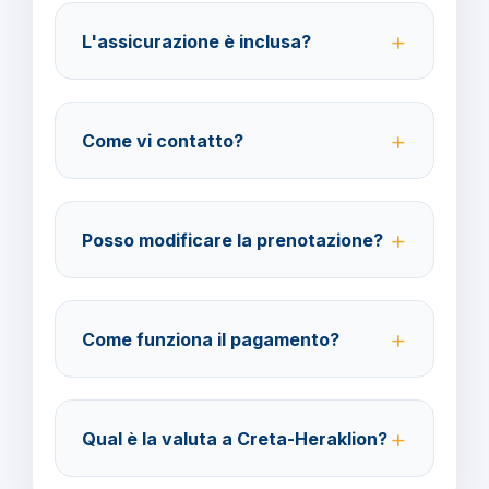
per la destinazione scelta.
L'assicurazione è inclusa?
No, le assicurazioni sono facoltative ma fortemente
consigliate per coprire spese mediche e
Come vi contatto?
cancellazione viaggio.
Su WhatsApp al 378 304 0650, email
amministrazione@barbaviaggi.it, o tramite il sito
Posso modificare la prenotazione?
barbaviaggi.it.
Sì, è possibile modificare fino a 4 giorni lavorativi
prima della partenza con un costo di 70 euro a
Come funziona il pagamento?
modifica.
Accettiamo carta di credito o bonifico bancario.
Acconto del 40% alla prenotazione, saldo 30 giorni
Qual è la valuta a Creta-Heraklion?
prima della partenza.
Verificare la valuta locale della destinazione.