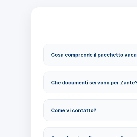
Cosa comprende il pacchetto vac
Il pacchetto include voli andata e ritorno, tra
trattamento Solo Pernottamento e assistenza 
Che documenti servono per Zante
Per i cittadini italiani verificare i documenti n
scelta.
Come vi contatto?
Su WhatsApp al 378 304 0650, email amminist
tramite il sito barbaviaggi.it.