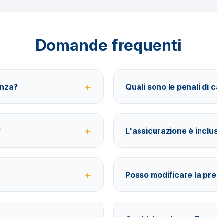
Domande frequenti
anza?
Quali sono le penali di 
sferimenti, soggiorno con
40% fino a 30 giorni prima della
BarbaViaggi.
assicurazione facoltativa è poss
?
L'assicurazione è inclu
ecessari per la destinazione
No, le assicurazioni sono facolt
spese mediche e cancellazione 
Posso modificare la pr
razione@barbaviaggi.it, o
Sì, è possibile modificare fino a
costo di 70 euro a modifica.