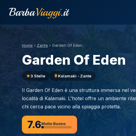
Barba
Viaggi
.it
Home
›
Zante
›
Garden Of Eden
Garden Of Eden
3 Stelle
Kalamaki - Zante
Il Garden Of Eden è una struttura immersa nel verd
località di Kalamaki. L'hotel offre un ambiente ril
chi cerca pace vicino alla spiaggia protetta.
7.6
Molto Buono