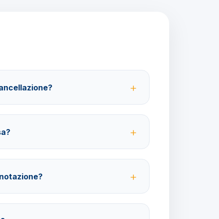
cancellazione?
 partenza; 100% da 29 giorni in poi. Con
ibile ottenere il rimborso del 100%.
sa?
ative ma fortemente consigliate per coprire
viaggio.
enotazione?
 4 giorni lavorativi prima della partenza con un