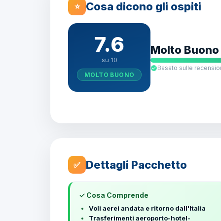
Cosa dicono gli ospiti
⭐
7.6
Molto Buono
su 10
Basato sulle recension
MOLTO BUONO
Dettagli Pacchetto
✅
✓ Cosa Comprende
Voli aerei andata e ritorno dall'Italia
Trasferimenti aeroporto-hotel-