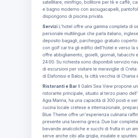
satellitare, minifrigo, bollitore per tè e caffè, 
e bagno moderno con asciugacapelli, pantofole
dispongono di piscina privata.
Servizi
L'hotel offre una gamma completa di serv
personale multilingue che parla italiano, ingle
deposito bagagli, parcheggio gratuito coperto e
con golf car tra gli edifici dell'hotel e verso la
offre abbigliamento, gioielli, giornali, tabacchi 
24:00. Su richiesta sono disponibili servizio n
di escursioni per visitare le meraviglie di Creta
di Elafonissi e Balos, la città vecchia di Chani
Ristoranti e Bar
Il Galini Sea View propone un'
ristorante principale, situato al terzo piano del
Agia Marina, ha una capacità di 300 posti e ser
cucina locale cretese e internazionale, prepara
Blue Theme offre un'esperienza culinaria raffina
presente una taverna greca. Due bar completano l
bevande analcoliche e succhi di frutta in un a
serve anche cibi alla griglia, insalate e spuntin