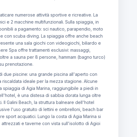
ticare numerose attività sportive e ricreative. La
nici e 2 macchine multifunzionali. Sulla spiaggia, in
ponibili a pagamento: sci nautico, parapendio, moto
e con scuba diving. La spiaggia offre anche beach
presente una sala giochi con videogiochi, biliardo e
sere Spa offre trattamenti esclusivi: massaggi,
, oltre a sauna per 8 persone, hammam (bagno turco)
 su prenotazione.
di due piscine: una grande piscina all'aperto con
a riscaldata ideale per la mezza stagione. Alcune
 spiaggia di Agia Marina, raggiungibile a piedi in
ell'hotel, è una distesa di sabbia dorata lunga oltre
 Il Galini Beach, la struttura balneare dell'hotel
clusive l'uso gratuito di lettini e ombrelloni, beach bar
re sport acquatici. Lungo la costa di Agia Marina si
attrezzati e taverne con vista sull'isolotto di Agioi