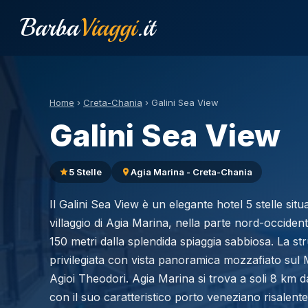
Barba
Viaggi
.it
Home
›
Creta-Chania
›
Galini Sea View
Galini Sea View
5 Stelle
Agia Marina - Creta-Chania
Il Galini Sea View è un elegante hotel 5 stelle situ
villaggio di Agia Marina, nella parte nord-occidental
150 metri dalla splendida spiaggia sabbiosa. La st
privilegiata con vista panoramica mozzafiato sul Ma
Agioi Theodori. Agia Marina si trova a soli 8 km da
con il suo caratteristico porto veneziano risalent