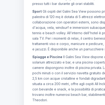
presso tutti i bar durante gli orari stabiliti.
Sport
Gli ospiti del Galini Sea View possono pra
palestra di 120 mq è dotata di 5 attrezzi elettro
collaborazione con operatori esterni, sono dis
d'acqua, vela, windsurf e immersioni subacque
tennis e beach volley. All'interno dell'hotel è 
sala TV. Per i momenti di relax, il centro benes
trattamenti viso e corpo, manicure e pedicure
e jacuzzi. È disponibile anche un parrucchiere
Spiagge e Piscine
Il Galini Sea View dispone 
solarium attrezzato e bar, e una piscina copert
camere dispongono inoltre di piscina privata. La
pochi minuti o con il servizio navetta gratuito d
2,5 km con acque cristalline e fondali digradanti.
situata a circa 200 metri, offre agli ospiti All In
con bevande e snack, e la possibilità di pratica
trovano inoltre numerosi beach bar, stabilimenti 
Theodori.