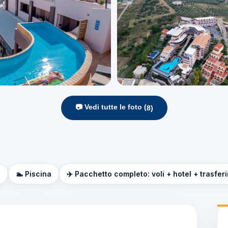
📷 Vedi tutte le foto (
8
)
e
🏊 Piscina
✈️ Pacchetto completo: voli + hotel + trasfer