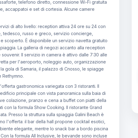
cassaforte, telefono diretto, connessione Wi-Fi gratuita
, accappatoi e set di cortesia. Alcune camere
izi di alto livello: reception attiva 24 ore su 24 con
se, tedesco, russo e greco, servizio concierge,
 scoperto. È disponibile un servizio navetta gratuito
 spiaggia. La galleria di negozi accanto alla reception
e souvenir. Il servizio in camera è attivo dalle 7:30 alle
avetta per l'aeroporto, noleggio auto, organizzazione
: la gola di Samaria, il palazzo di Cnosso, le spiagge
a e Rethymno.
offerta gastronomica variegata con 3 ristoranti. Il
l'edificio principale con vista panoramica sulla baia di
ve colazione, pranzo e cena a buffet con piatti della
ti con la formula Show Cooking. Il ristorante Grand
ta. Presso la struttura sulla spiaggia Galini Beach è
'offerta: il bar della hall propone cocktail esotici,
mbiente elegante, mentre lo snack bar a bordo piscina
i. Con la formula All Inclusive, le bevande sono incluse