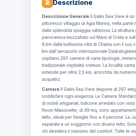
Descrizione
🏖
Descrizione Generale
Il Galini Sea View è un 
pittoresco villaggio di Agia Marina, nella parte 
dalla splendida spiaggia sabbiosa. La struttura
panoramica mozzafiato sul Mare di Creta e sull'i
8 km dalla bellissima città di Chania con il suo 
km dall'aeroporto internazionale Daskalogiannis.
ospitano 297 camere di varie tipologie, immers
tradizionale ospitalità cretese. La località vant
estende per oltre 2,5 km, arricchita da numerosi
acquatici.
Camere
Il Galini Sea View dispone di 297 eleg
soddisfare ogni esigenza. Le Camere Standard
di mobili artigianali, balcone arredato con vista
Room Maisonette, di 49 mq, sono appartamenti 
letto, ideali per famiglie fino a 4 persone. Le 
separata e un soggiorno con divano letto. Sono 
chi desidera il massimo del comfort. Tutte le s