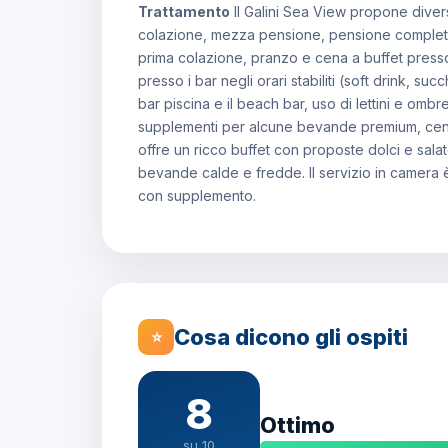
Trattamento
Il Galini Sea View propone dive
colazione, mezza pensione, pensione completa e
prima colazione, pranzo e cena a buffet presso 
presso i bar negli orari stabiliti (soft drink, su
bar piscina e il beach bar, uso di lettini e ombr
supplementi per alcune bevande premium, cene a
offre un ricco buffet con proposte dolci e salat
bevande calde e fredde. Il servizio in camera 
con supplemento.
Cosa dicono gli ospiti
⭐
8
Ottimo
su 10