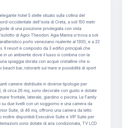
elegante hotel 5 stelle situato sulla collina del
nord-occidentale dell'isola di Creta, a soli 150 metri
 gode di una posizione privilegiata con vista
solotto di Agioi Theodori. Agia Marina si trova a soli
caratteristico porto veneziano risalente al 1300, e a 22
 Il resort è composto da 3 edifici principali che
e in un ambiente dove il lusso si combina con la
a una spiaggia dorata con acque cristalline che si
 beach bar, ristoranti sul mare e possibilità di sport
anti camere distribuite in diverse tipologie per
, di circa 26 mq, sono decorate con gusto e dotate
 mare frontale, laterale, giardino o piscina. Le Family
su due livelli con un soggiorno e una camera da
Junior Suite, di 46 mq, offrono una camera da letto
inoltre disponibili Executive Suite e VIP Suite per
istemazioni sono dotate di aria condizionata, TV LCD