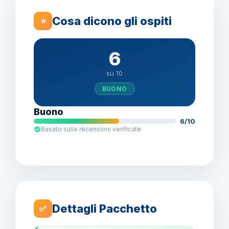
Cosa dicono gli ospiti
⭐
6
su 10
BUONO
Buono
6/10
Basato sulle recensioni verificate
Dettagli Pacchetto
✅