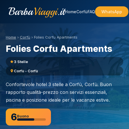
Barba
Viaggi
.it
Home
Corfù
FAQ
WhatsApp
Home
›
Corfù
›
Folies Corfu Apartments
Folies Corfu Apartments
3 Stelle
Corfù - Corfù
Confortevole hotel 3 stelle a Corfù, Corfù. Buon
rapporto qualità-prezzo con servizi essenziali,
piscina e posizione ideale per le vacanze estive.
6
Buono