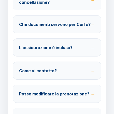
cancellazione?
40% fino a 30 giorni prima della partenza; 100% da
29 giorni in poi. Con assicurazione facoltativa è
Che documenti servono per Corfù?
possibile ottenere il rimborso del 100%.
Per i cittadini italiani verificare i documenti necessari
per la destinazione scelta.
L'assicurazione è inclusa?
No, le assicurazioni sono facoltative ma fortemente
consigliate per coprire spese mediche e
Come vi contatto?
cancellazione viaggio.
Su WhatsApp al 378 304 0650, email
amministrazione@barbaviaggi.it, o tramite il sito
Posso modificare la prenotazione?
barbaviaggi.it.
Sì, è possibile modificare fino a 4 giorni lavorativi
prima della partenza con un costo di 70 euro a