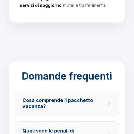
servizi di soggiorno
(hotel e trasferimenti).
Domande frequenti
Cosa comprende il pacchetto
vacanza?
Il pacchetto include voli andata e ritorno,
trasferimenti, soggiorno con trattamento All Inclusive
Quali sono le penali di
e assistenza BarbaViaggi.