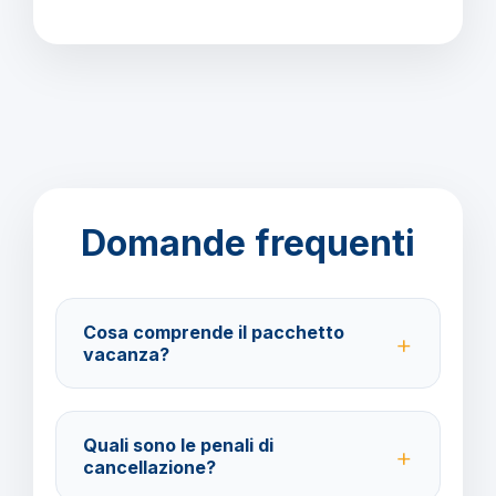
Domande frequenti
Cosa comprende il pacchetto
vacanza?
Il pacchetto include voli andata e ritorno,
trasferimenti, soggiorno con trattamento Mezza
Quali sono le penali di
Pensione e assistenza BarbaViaggi.
cancellazione?