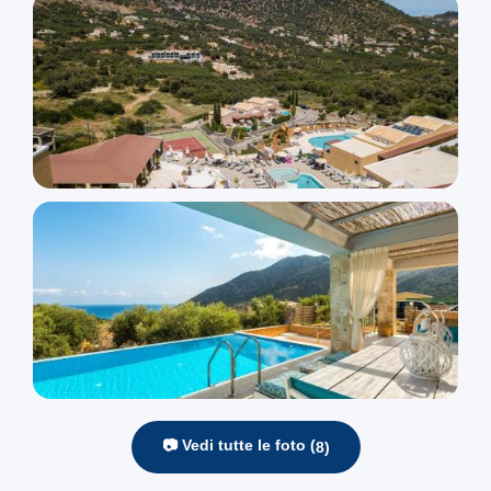
📷 Vedi tutte le foto (
8
)