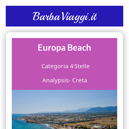
BarbaViaggi.it
Europa Beach
Categoria 4 Stelle
Analypsis- Creta