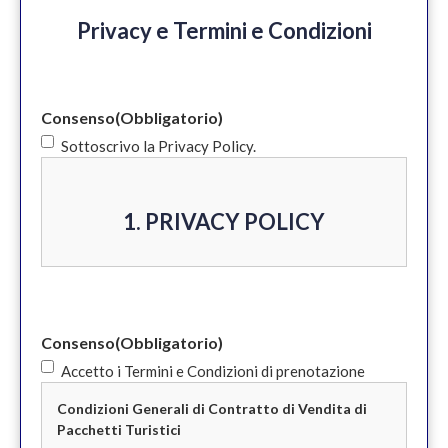
Privacy e Termini e Condizioni
Consenso
(Obbligatorio)
Sottoscrivo la Privacy Policy.
1. PRIVACY POLICY
Informativa privacy e cookie policy ex
Art 13 del Regolamento Generale per la
Consenso
(Obbligatorio)
Protezione dei Dati UE 2016/679
Accetto i Termini e Condizioni di prenotazione
(GDPR)
Condizioni Generali di Contratto di Vendita di
Pacchetti Turistici
PBS Srls con sede legale in Milano – Via