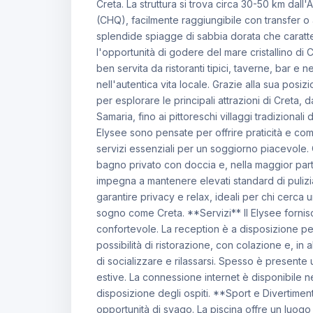
Creta. La struttura si trova circa 30-50 km dal
(CHQ), facilmente raggiungibile con transfer o a
splendide spiagge di sabbia dorata che caratter
l'opportunità di godere del mare cristallino di
ben servita da ristoranti tipici, taverne, bar e 
nell'autentica vita locale. Grazie alla sua posi
per esplorare le principali attrazioni di Creta, d
Samaria, fino ai pittoreschi villaggi tradizional
Elysee sono pensate per offrire praticità e comf
servizi essenziali per un soggiorno piacevole. 
bagno privato con doccia e, nella maggior parte 
impegna a mantenere elevati standard di pulizi
garantire privacy e relax, ideali per chi cerca
sogno come Creta. **Servizi** Il Elysee fornis
confortevole. La reception è a disposizione per
possibilità di ristorazione, con colazione e, in 
di socializzare e rilassarsi. Spesso è presente 
estive. La connessione internet è disponibile 
disposizione degli ospiti. **Sport e Divertimen
opportunità di svago. La piscina offre un luogo 