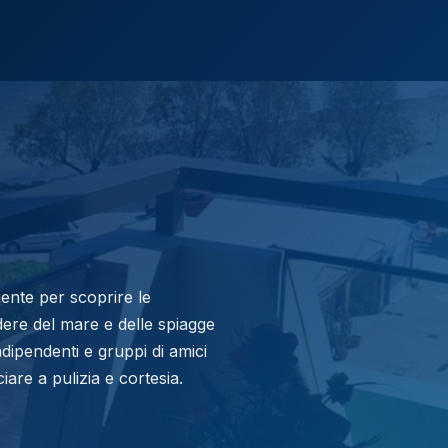
iente per scoprire le
odere del mare e delle spiagge
dipendenti e gruppi di amici
are a pulizia e cortesia.