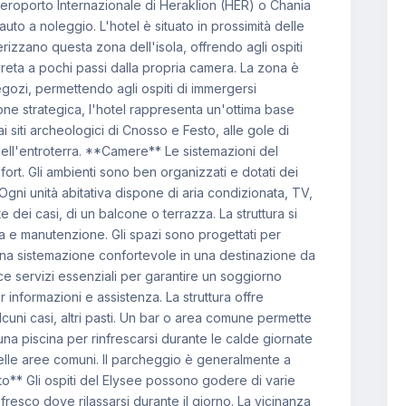
l'Aeroporto Internazionale di Heraklion (HER) o Chania
uto a noleggio. L'hotel è situato in prossimità delle
izzano questa zona dell'isola, offrendo agli ospiti
 Creta a pochi passi dalla propria camera. La zona è
negozi, permettendo agli ospiti di immergersi
zione strategica, l'hotel rappresenta un'ottima base
ai siti archeologici di Cnosso e Festo, alle gole di
i dell'entroterra. **Camere** Le sistemazioni del
ort. Gli ambienti sono ben organizzati e dotati dei
Ogni unità abitativa dispone di aria condizionata, TV,
dei casi, di un balcone o terrazza. La struttura si
a e manutenzione. Gli spazi sono progettati per
 una sistemazione confortevole in una destinazione da
ce servizi essenziali per garantire un soggiorno
 informazioni e assistenza. La struttura offre
alcuni casi, altri pasti. Un bar o area comune permette
una piscina per rinfrescarsi durante le calde giornate
nelle aree comuni. Il parcheggio è generalmente a
to** Gli ospiti del Elysee possono godere di varie
fresco dove rilassarsi durante il giorno. La vicinanza