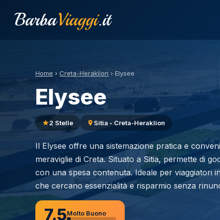
Barba
Viaggi
.it
Home
›
Creta-Heraklion
›
Elysee
Elysee
2 Stelle
Sitia - Creta-Heraklion
Il Elysee offre una sistemazione pratica e conven
meraviglie di Creta. Situato a Sitia, permette di g
con una spesa contenuta. Ideale per viaggiatori in
che cercano essenzialità e risparmio senza rinunci
7.5
Molto Buono