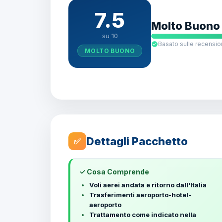
7.5
Molto Buono
su 10
Basato sulle recension
MOLTO BUONO
Dettagli Pacchetto
✅
✓ Cosa Comprende
Voli aerei andata e ritorno dall'Italia
Trasferimenti aeroporto-hotel-
aeroporto
Trattamento come indicato nella