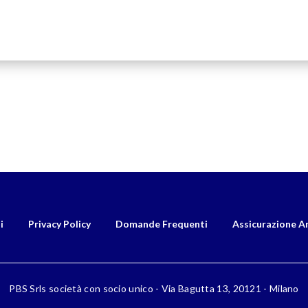
i
Privacy Policy
Domande Frequenti
Assicurazione A
PBS Srls società con socio unico - Via Bagutta 13, 20121 - Milano