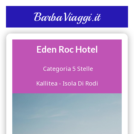
BarbaViaggi.it
Eden Roc Hotel
Categoria 5 Stelle
Kallitea - Isola Di Rodi