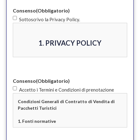
Consenso
(Obbligatorio)
Sottoscrivo la Privacy Policy.
1. PRIVACY POLICY
Informativa privacy e cookie policy ex
Art 13 del Regolamento Generale per la
Consenso
(Obbligatorio)
Protezione dei Dati UE 2016/679
Accetto i Termini e Condizioni di prenotazione
(GDPR)
Condizioni Generali di Contratto di Vendita di
Pacchetti Turistici
PBS Srls con sede legale in Milano – Via
Bagutta, 15 (di seguito “PBS”) si impegna
1. Fonti normative
costantemente per tutelare la privacy
La vendita di pacchetti turistici è
on-line dei suoi utenti.