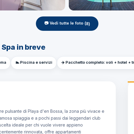
📷 Vedi tutte le foto (
8
)
Spa in breve
noma
🏊 Piscina e servizi
✈️ Pacchetto completo: voli + hotel + 
e pulsante di Playa d'en Bossa, la zona più vivace e
la famosa spiaggia e a pochi passi dai leggendari club
 scelta ideale per chi vuole vivere appieno
ecentemente rinnovata, offre appartamenti