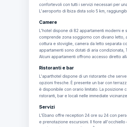
confortevoli con tutti i servizi necessari per u
L'aeroporto di Ibiza dista solo 5 km, raggiungibil
Camere
L'hotel dispone di 82 appartamenti moderni e sp
comprende zona soggiorno con divano letto, an
cottura e stoviglie, camera da letto separata c
appartamenti sono dotati di aria condizionata, 
Alcuni appartamenti offrono accesso diretto alla
Ristoranti e bar
L'aparthotel dispone di un ristorante che serve
opzioni fresche. È presente un bar con terrazza
è disponibile con orario limitato. La posizione
ristoranti, bar e locali nelle immediate vicinanz
Servizi
L'Ebano offre reception 24 ore su 24 con perso
e prenotazione escursioni. Il fiore all'occhiell