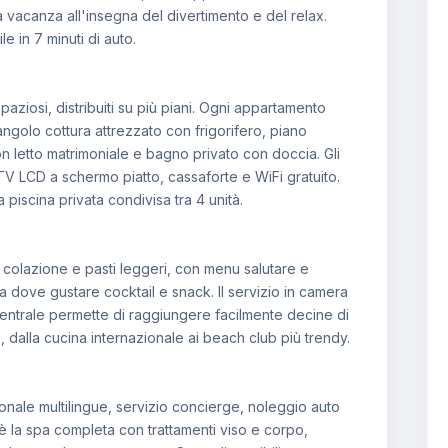
na vacanza all'insegna del divertimento e del relax.
e in 7 minuti di auto.
aziosi, distribuiti su più piani. Ogni appartamento
golo cottura attrezzato con frigorifero, piano
on letto matrimoniale e bagno privato con doccia. Gli
TV LCD a schermo piatto, cassaforte e WiFi gratuito.
 piscina privata condivisa tra 4 unità.
 colazione e pasti leggeri, con menu salutare e
 dove gustare cocktail e snack. Il servizio in camera
 centrale permette di raggiungere facilmente decine di
e, dalla cucina internazionale ai beach club più trendy.
nale multilingue, servizio concierge, noleggio auto
o è la spa completa con trattamenti viso e corpo,