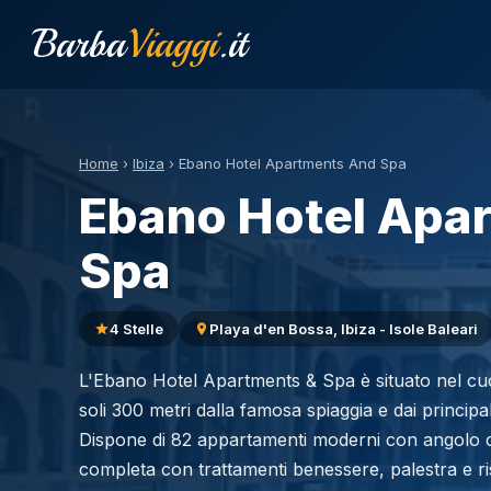
Barba
Viaggi
.it
Home
›
Ibiza
›
Ebano Hotel Apartments And Spa
Ebano Hotel Apa
Spa
4 Stelle
Playa d'en Bossa, Ibiza - Isole Baleari
L'Ebano Hotel Apartments & Spa è situato nel cuo
soli 300 metri dalla famosa spiaggia e dai principali 
Dispone di 82 appartamenti moderni con angolo co
completa con trattamenti benessere, palestra e ris