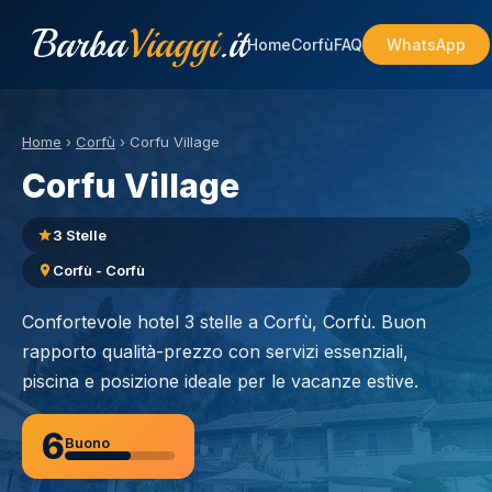
Barba
Viaggi
.it
Home
Corfù
FAQ
WhatsApp
Home
›
Corfù
›
Corfu Village
Corfu Village
3 Stelle
Corfù - Corfù
Confortevole hotel 3 stelle a Corfù, Corfù. Buon
rapporto qualità-prezzo con servizi essenziali,
piscina e posizione ideale per le vacanze estive.
6
Buono