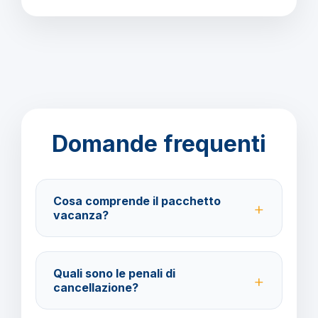
Domande frequenti
Cosa comprende il pacchetto
vacanza?
Il pacchetto include voli andata e ritorno,
trasferimenti, soggiorno con trattamento Mezza
Quali sono le penali di
Pensione e assistenza BarbaViaggi.
cancellazione?
40% fino a 30 giorni prima della partenza; 100% da