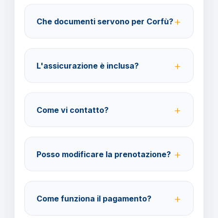
29 giorni in poi. Con assicurazione facoltativa è
Che documenti servono per Corfù?
possibile ottenere il rimborso del 100%.
Per i cittadini italiani verificare i documenti necessari
per la destinazione scelta.
L'assicurazione è inclusa?
No, le assicurazioni sono facoltative ma fortemente
consigliate per coprire spese mediche e
Come vi contatto?
cancellazione viaggio.
Su WhatsApp al 378 304 0650, email
amministrazione@barbaviaggi.it, o tramite il sito
Posso modificare la prenotazione?
barbaviaggi.it.
Sì, è possibile modificare fino a 4 giorni lavorativi
prima della partenza con un costo di 70 euro a
Come funziona il pagamento?
modifica.