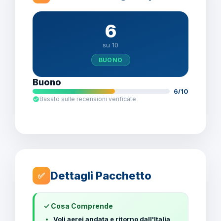
6
su 10
BUONO
Buono
6/10
Basato sulle recensioni verificate
Dettagli Pacchetto
✅
✓ Cosa Comprende
Voli aerei andata e ritorno dall'Italia