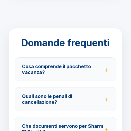
Domande frequenti
Cosa comprende il pacchetto
vacanza?
Il pacchetto include voli andata e ritorno,
trasferimenti, soggiorno con trattamento All Inclusive
Quali sono le penali di
e assistenza BarbaViaggi.
cancellazione?
40% fino a 30 giorni prima della partenza; 100% da
29 giorni in poi. Con assicurazione facoltativa è
Che documenti servono per Sharm
possibile ottenere il rimborso del 100%.