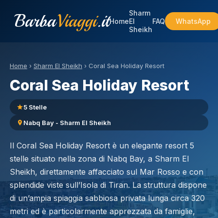
Sharm
Barba
Viaggi
.it
Home
El
FAQ
WhatsApp
Sheikh
Home
›
Sharm El Sheikh
›
Coral Sea Holiday Resort
Coral Sea Holiday Resort
5 Stelle
Nabq Bay - Sharm El Sheikh
Il Coral Sea Holiday Resort è un elegante resort 5
stelle situato nella zona di Nabq Bay, a Sharm El
Sheikh, direttamente affacciato sul Mar Rosso e con
splendide viste sull’Isola di Tiran. La struttura dispone
di un’ampia spiaggia sabbiosa privata lunga circa 320
metri ed è particolarmente apprezzata da famiglie,