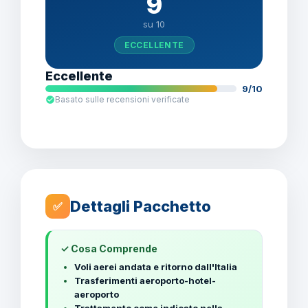
9
su 10
ECCELLENTE
Eccellente
9/10
Basato sulle recensioni verificate
Dettagli Pacchetto
✅
✓ Cosa Comprende
Voli aerei andata e ritorno dall'Italia
Trasferimenti aeroporto-hotel-
aeroporto