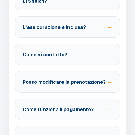
El Sheikh?
Per i cittadini italiani verificare i documenti necessari
per la destinazione scelta.
L'assicurazione è inclusa?
No, le assicurazioni sono facoltative ma fortemente
consigliate per coprire spese mediche e
Come vi contatto?
cancellazione viaggio.
Su WhatsApp al 378 304 0650, email
amministrazione@barbaviaggi.it, o tramite il sito
Posso modificare la prenotazione?
barbaviaggi.it.
Sì, è possibile modificare fino a 4 giorni lavorativi
prima della partenza con un costo di 70 euro a
Come funziona il pagamento?
modifica.
Accettiamo carta di credito o bonifico bancario.
Acconto del 40% alla prenotazione, saldo 30 giorni