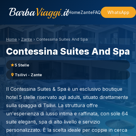
Barba
Viaggi
.it
Home
Zante
FAQ
WhatsApp
Home
›
Zante
›
Contessina Suites And Spa
Contessina Suites And Spa
5 Stelle
Tsilivi - Zante
Il Contessina Suites & Spa è un esclusivo boutique
hotel 5 stelle riservato agli adulti, situato direttamente
sulla spiaggia di Tsilivi. La struttura offre
un'esperienza di lusso intima e raffinata, con sole 64
suite eleganti, spa di alto livello e servizio
personalizzato. È la scelta ideale per coppie in cerca