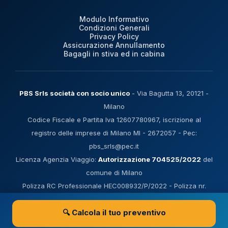
Modulo Informativo
Condizioni Generali
Privacy Policy
Assicurazione Annullamento
Bagagli in stiva ed in cabina
PBS Srls società con socio unico
- Via Bagutta 13, 20121 -
Milano
Codice Fiscale e Partita Iva 12607780967, iscrizione al
registro delle imprese di Milano MI - 2672057 - Pec:
pbs_srls@pec.it
Licenza Agenzia Viaggio:
Autorizzazione 704525/2022
del
comune di Milano
Polizza RC Professionale HEC008932/P/2022 - Polizza nr.
202933048 Filo diretto Protection in sostituzione del Fondo di
🔍 Calcola il tuo preventivo
Garanzia