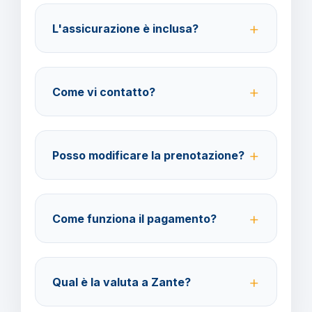
per la destinazione scelta.
L'assicurazione è inclusa?
No, le assicurazioni sono facoltative ma fortemente
consigliate per coprire spese mediche e
Come vi contatto?
cancellazione viaggio.
Su WhatsApp al 378 304 0650, email
amministrazione@barbaviaggi.it, o tramite il sito
Posso modificare la prenotazione?
barbaviaggi.it.
Sì, è possibile modificare fino a 4 giorni lavorativi
prima della partenza con un costo di 70 euro a
Come funziona il pagamento?
modifica.
Accettiamo carta di credito o bonifico bancario.
Acconto del 40% alla prenotazione, saldo 30 giorni
Qual è la valuta a Zante?
prima della partenza.