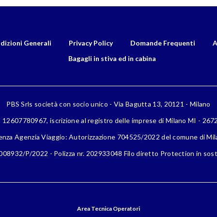
dizioni Generali
Privacy Policy
Domande Frequenti
A
Bagagli in stiva ed in cabina
PBS Srls società con socio unico - Via Bagutta 13, 20121 - Milano
a 12607780967, iscrizione al registro delle imprese di Milano MI - 26
enza Agenzia Viaggio: Autorizzazione 704525/2022 del comune di Mi
08932/P/2022 - Polizza nr. 202933048 Filo diretto Protection in sost
Area Tecnica Operatori