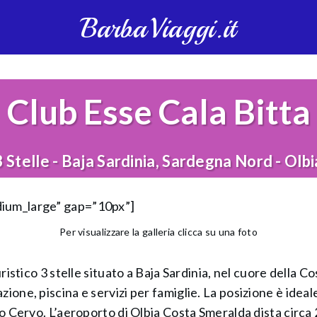
BarbaViaggi.it
Club Esse Cala Bitta
3 Stelle - Baja Sardinia, Sardegna Nord - Olbi
dium_large” gap=”10px”]
Per visualizzare la galleria clicca su una foto
uristico 3 stelle situato a Baja Sardinia, nel cuore della 
zione, piscina e servizi per famiglie. La posizione è idea
rto Cervo. L’aeroporto di Olbia Costa Smeralda dista circa