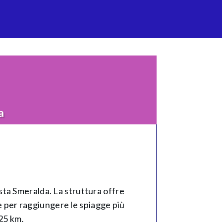
a
Costa Smeralda. La struttura offre
le per raggiungere le spiagge più
 25 km.