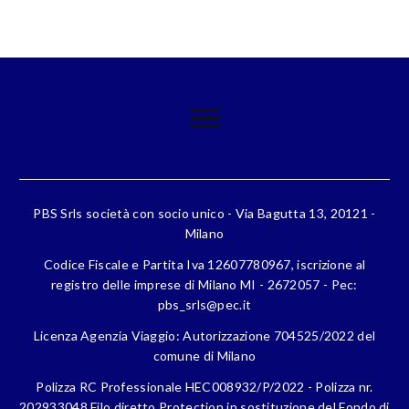
PBS Srls società con socio unico - Via Bagutta 13, 20121 -
Milano
Codice Fiscale e Partita Iva 12607780967, iscrizione al
registro delle imprese di Milano MI - 2672057 - Pec:
pbs_srls@pec.it
Licenza Agenzia Viaggio: Autorizzazione 704525/2022 del
comune di Milano
Polizza RC Professionale HEC008932/P/2022 - Polizza nr.
202933048 Filo diretto Protection in sostituzione del Fondo di