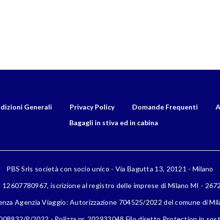
dizioni Generali
Privacy Policy
Domande Frequenti
A
Bagagli in stiva ed in cabina
PBS Srls società con socio unico - Via Bagutta 13, 20121 - Milano
a 12607780967, iscrizione al registro delle imprese di Milano MI - 26
enza Agenzia Viaggio: Autorizzazione 704525/2022 del comune di Mi
08932/P/2022 - Polizza nr. 202933048 Filo diretto Protection in sost