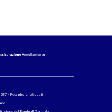
ssicurazione Annullamento
72057 - Pec: pbs_srls@pec.it
lano
ituzione del Fondo di Garanzia