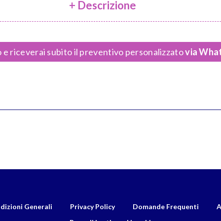
+ Descrizione
 e riceverai subito il preventivo personalizzato
via What
dizioni Generali
Privacy Policy
Domande Frequenti
A