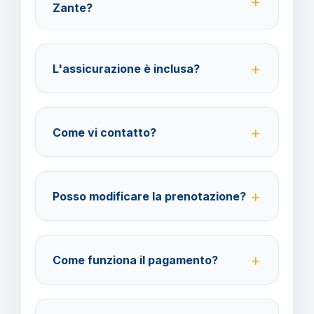
Zante?
Per i cittadini italiani verificare i documenti necessari
per la destinazione scelta.
L'assicurazione è inclusa?
No, le assicurazioni sono facoltative ma fortemente
consigliate per coprire spese mediche e
Come vi contatto?
cancellazione viaggio.
Su WhatsApp al 378 304 0650, email
amministrazione@barbaviaggi.it, o tramite il sito
Posso modificare la prenotazione?
barbaviaggi.it.
Sì, è possibile modificare fino a 4 giorni lavorativi
prima della partenza con un costo di 70 euro a
Come funziona il pagamento?
modifica.
Accettiamo carta di credito o bonifico bancario.
Acconto del 40% alla prenotazione, saldo 30 giorni