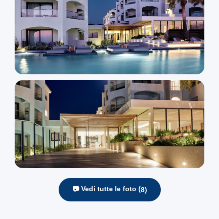
📷 Vedi tutte le foto (
8
)