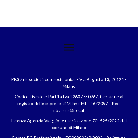
PBS Srls società con socio unico - Via Bagutta 13, 20121 -
Milano
Codice Fiscale e Partita Iva 12607780967, iscrizione al
registro delle imprese di Milano MI - 2672057 - Pec:
pbs_srls@pec.it
Licenza Agenzia Viaggio: Autorizzazione 704525/2022 del
comune di Milano
Polizza RC Professionale HEC008932/P/2022 - Polizza nr.