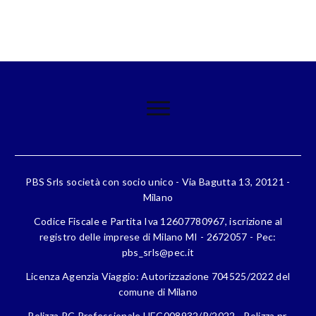
PBS Srls società con socio unico - Via Bagutta 13, 20121 -
Milano
Codice Fiscale e Partita Iva 12607780967, iscrizione al
registro delle imprese di Milano MI - 2672057 - Pec:
pbs_srls@pec.it
Licenza Agenzia Viaggio: Autorizzazione 704525/2022 del
comune di Milano
Polizza RC Professionale HEC008932/P/2022 - Polizza nr.