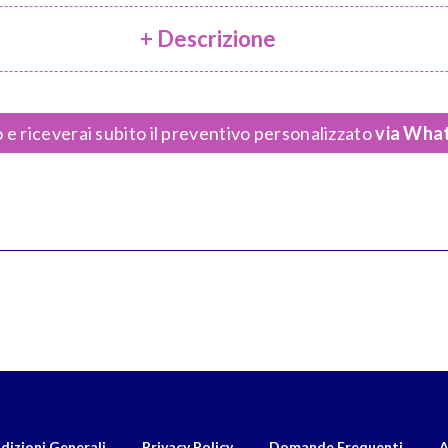
+ Descrizione
 e riceverai subito il preventivo personalizzato
via What
dizioni Generali
Privacy Policy
Domande Frequenti
A