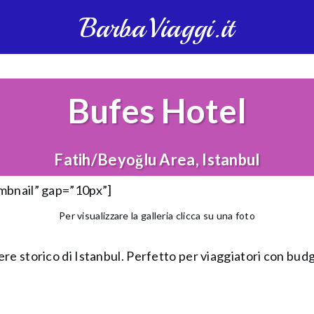
BarbaViaggi.it
Bufes Hotel
Fatih/Beyoğlu Area, Istanbul
umbnail” gap=”10px”]
Per visualizzare la galleria clicca su una foto
e storico di Istanbul. Perfetto per viaggiatori con budget