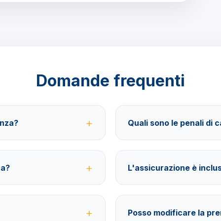
Domande frequenti
anza?
Quali sono le penali di 
sferimenti, soggiorno con
40% fino a 30 giorni prima della
aViaggi 24/7.
assicurazione facoltativa è poss
ca?
L'assicurazione è inclu
entità valida per l'espatrio o il
No, le assicurazioni sono facolt
annullamento, spese mediche e 
Posso modificare la pr