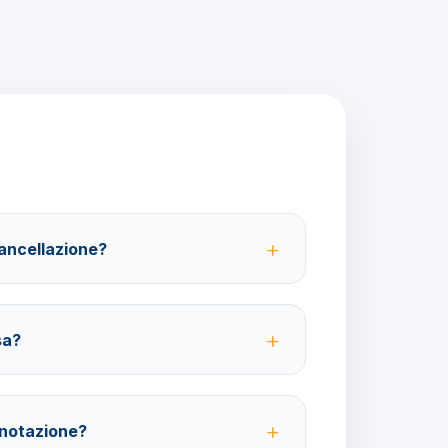
cancellazione?
 partenza; 100% da 29 giorni in poi. Con
ibile ottenere il rimborso del 100%.
sa?
ative ma fortemente consigliate per coprire
bagagli.
enotazione?