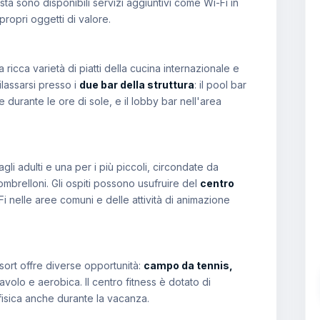
ta sono disponibili servizi aggiuntivi come Wi-Fi in
ropri oggetti di valore.
ricca varietà di piatti della cucina internazionale e
ilassarsi presso i
due bar della struttura
: il pool bar
 durante le ore di sole, e il lobby bar nell'area
gli adulti e una per i più piccoli, circondate da
ombrelloni. Gli ospiti possono usufruire del
centro
i nelle aree comuni e delle attività di animazione
esort offre diverse opportunità:
campo da tennis,
avolo e aerobica. Il centro fitness è dotato di
isica anche durante la vacanza.