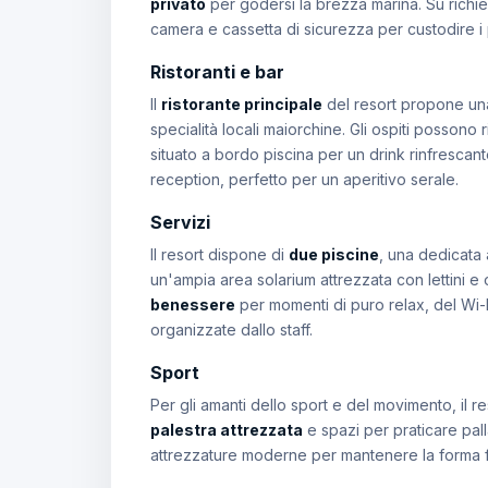
privato
per godersi la brezza marina. Su richies
camera e cassetta di sicurezza per custodire i p
Ristoranti e bar
Il
ristorante principale
del resort propone una 
specialità locali maiorchine. Gli ospiti possono r
situato a bordo piscina per un drink rinfrescante
reception, perfetto per un aperitivo serale.
Servizi
Il resort dispone di
due piscine
, una dedicata a
un'ampia area solarium attrezzata con lettini e 
benessere
per momenti di puro relax, del Wi-F
organizzate dallo staff.
Sport
Per gli amanti dello sport e del movimento, il r
palestra attrezzata
e spazi per praticare pall
attrezzature moderne per mantenere la forma f