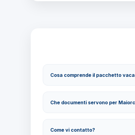
Cosa comprende il pacchetto vac
Il pacchetto include voli andata e ritorno, tra
trattamento mezza pensione e assistenza Barb
Che documenti servono per Maior
Per i cittadini italiani è sufficiente la carta d'id
passaporto in corso di validità.
Come vi contatto?