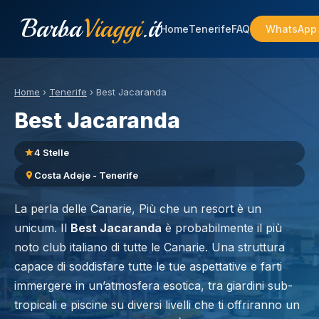
Barba
Viaggi
.it
Home
Tenerife
FAQ
WhatsApp
Home
›
Tenerife
›
Best Jacaranda
Best Jacaranda
4 Stelle
Costa Adeje - Tenerife
La perla delle Canarie, Più che un resort è un
unicum. Il
Best Jacaranda
è probabilmente il più
noto club italiano di tutte le Canarie. Una struttura
capace di soddisfare tutte le tue aspettative e farti
immergere in un’atmosfera esotica, tra giardini sub-
tropicali e piscine su diversi livelli che ti offriranno un