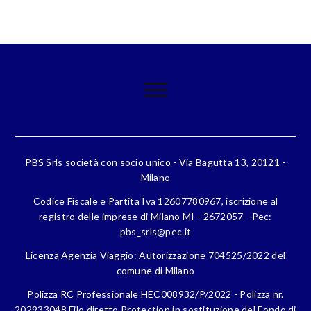
PBS Srls società con socio unico - Via Bagutta 13, 20121 -
Milano
Codice Fiscale e Partita Iva 12607780967, iscrizione al
registro delle imprese di Milano MI - 2672057 - Pec:
pbs_srls@pec.it
Licenza Agenzia Viaggio: Autorizzazione 704525/2022 del
comune di Milano
Polizza RC Professionale HEC008932/P/2022 - Polizza nr.
202933048 Filo diretto Protection in sostituzione del Fondo di